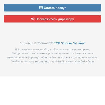
Оплата послуг
Поскаржитись директору
Copyright © 2006—2026
ТОВ "Хостінг Україна"
Всі матеріали даного сайту є об’єктами авторського права.
Забороняється копіювання, розповсюдження чи будь-яке інше
використання інформації і об’єктів без письмової згоди правовласника.
Знайшли помилку на сторінці - виділіть її та натисніть Ctrl + Enter