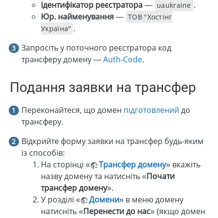
Ідентифікатор реєстратора
—
.
uaukraine
Юр. найменування
—
ТОВ "Хостінг
.
Україна"
Запросіть у поточного реєстратора код
трансферу домену —
Auth-Code
.
Подання заявки на трансфер
Переконайтеся, що домен
підготовлений
до
трансферу.
Відкрийте форму заявки на трансфер будь-яким
із способів:
На сторінці «
Трансфер домену
» вкажіть
назву домену та натисніть «
Почати
трансфер домену
».
У розділі «
Домени
» в меню домену
натисніть «
Перенести до нас
» (якщо домен