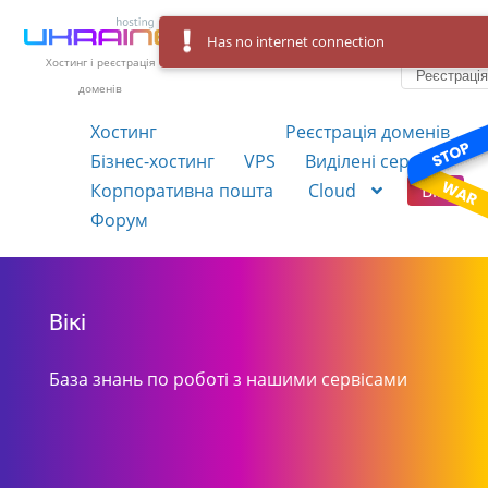
Has no internet connection
Вхід
Українська
Хостинг і реєстрація
Реєстраці
доменів
Хостинг
Реєстрація доменів
Бізнес-хостинг
VPS
Виділені сервера
Корпоративна пошта
Cloud
Вікі
Форум
Вікі
База знань по роботі з нашими сервісами