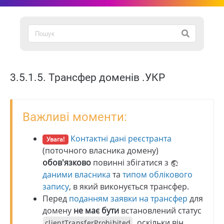
3.5.1.5. Трансфер доменів .УКР
Важливі моменти:
Контактні дані реєстранта
Увага!
(поточного власника домену)
обов'язково
повинні збігатися з
даними власника
та
типом облікового
запису
, в який виконується трансфер.
Перед
поданням заявки на трансфер
для
домену
не має бути
встановлений статус
, оскільки він
clientTransferProhibited