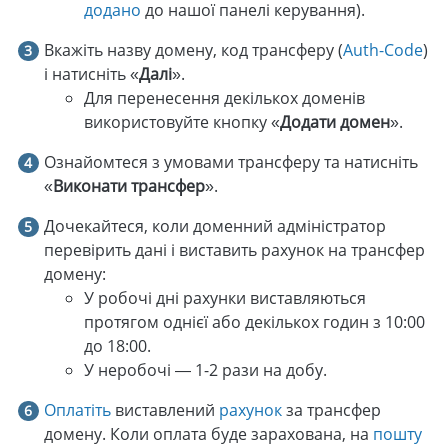
додано
до нашої панелі керування).
Вкажіть назву домену, код трансферу (
Auth-Code
)
і натисніть «
Далі
».
Для перенесення декількох доменів
використовуйте кнопку «
Додати домен
».
Ознайомтеся з умовами трансферу та натисніть
«
Виконати трансфер
».
Дочекайтеся, коли доменний адміністратор
перевірить дані і виставить рахунок на трансфер
домену:
У робочі дні рахунки виставляються
протягом однієї або декількох годин з 10:00
до 18:00.
У неробочі — 1-2 рази на добу.
Оплатіть
виставлений
рахунок
за трансфер
домену. Коли оплата буде зарахована, на
пошту