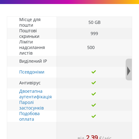
Місце для
50 GB
пошти
Поштові
999
скриньки
Ліміти
надсилання
500
листів
Виділений IP
Псевдоніми
Антивірус
Двоетапна
аутентифікація
Паролі
застосунків
Подобова
оплата
2.39
від
€
/
міс