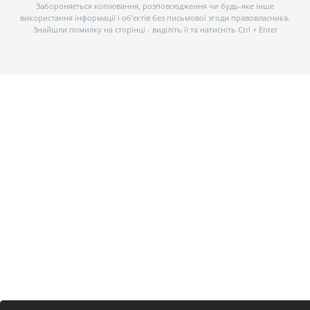
Забороняється копіювання, розповсюдження чи будь-яке інше
використання інформації і об’єктів без письмової згоди правовласника.
Знайшли помилку на сторінці - виділіть її та натисніть Ctrl + Enter