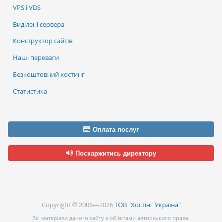
VPS і VDS
Виділені сервера
Конструктор сайтів
Наші переваги
Безкоштовний хостинг
Статистика
Оплата послуг
Поскаржитись директору
Copyright © 2006—2026
ТОВ "Хостінг Україна"
Всі матеріали даного сайту є об’єктами авторського права.