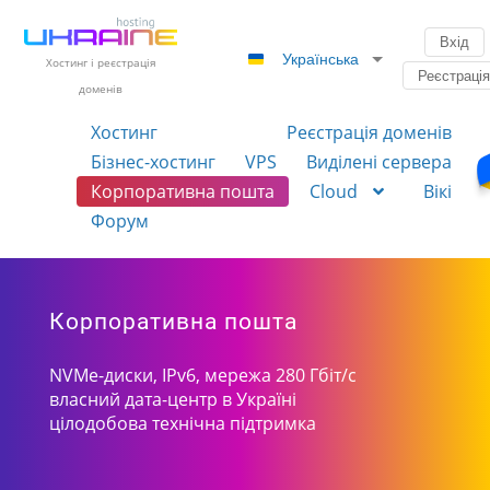
Вхід
Українська
Хостинг і реєстрація
Реєстраці
доменів
Хостинг
Реєстрація доменів
Бізнес-хостинг
VPS
Виділені сервера
Корпоративна пошта
Cloud
Вікі
Форум
Корпоративна пошта
NVMe-диски, IPv6, мережа 280 Гбіт/с
власний дата-центр в Україні
цілодобова технічна підтримка