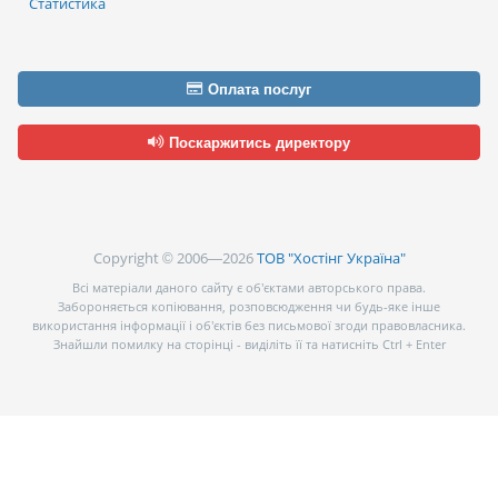
Статистика
Оплата послуг
Поскаржитись директору
Copyright © 2006—2026
ТОВ "Хостінг Україна"
Всі матеріали даного сайту є об’єктами авторського права.
Забороняється копіювання, розповсюдження чи будь-яке інше
використання інформації і об’єктів без письмової згоди правовласника.
Знайшли помилку на сторінці - виділіть її та натисніть Ctrl + Enter