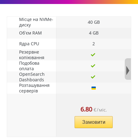
Місце на NVMe-
40 GB
диску
Об’єм RAM
4 GB
Ядра CPU
2
Резервне
копіювання
Подобова
оплата
OpenSearch
Dashboards
Розташування
серверів
6.80
€
/
міс.
Замовити