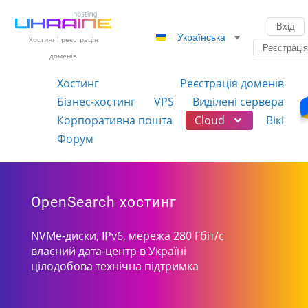
Вхід
Українська
Хостинг і реєстрація
Реєстраці
доменів
Хостинг
Реєстрація доменів
Бізнес-хостинг
VPS
Виділені сервера
Корпоративна пошта
Cloud
Вікі
Форум
OpenSearch хостинг
NVMe-диски, IPv6, мережа 280 Гбіт/с
власний дата-центр в Україні
цілодобова технічна підтримка