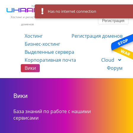
Has no internet connection
Вход
Язык
Хостинг и регистрация
Регистрация
доменов
Хостинг
Регистрация доменов
Бизнес-хостинг
VPS
Выделенные сервера
Корпоративная почта
Cloud
Вики
Форум
Вики
База знаний по работе с нашими
сервисами