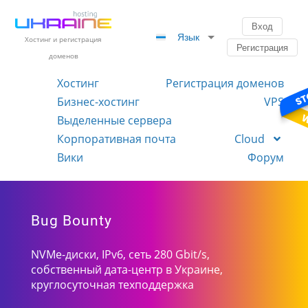
Вход
Язык
Хостинг и регистрация
Регистрация
доменов
Хостинг
Регистрация доменов
Бизнес-хостинг
VPS
Выделенные сервера
Корпоративная почта
Cloud
Вики
Форум
Bug Bounty
NVMe-диски, IPv6, сеть 280 Gbit/s,
собственный дата-центр в Украине,
круглосуточная техподдержка