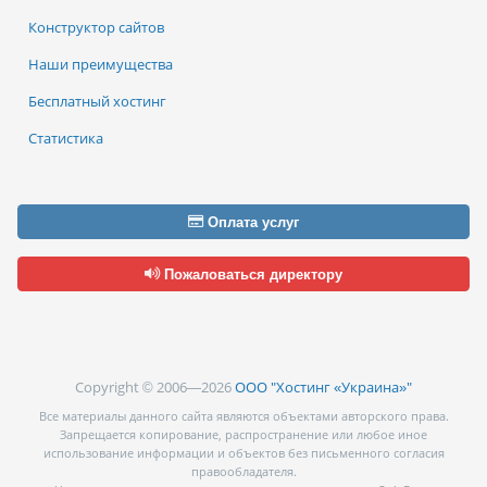
Конструктор сайтов
Наши преимущества
Бесплатный хостинг
Статистика
Оплата услуг
Пожаловаться директору
Copyright © 2006—2026
ООО "Хостинг «Украина»"
Все материалы данного сайта являются объектами авторского права.
Запрещается копирование, распространение или любое иное
использование информации и объектов без письменного согласия
правообладателя.