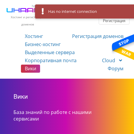
Has no internet connection
Вход
Язык
Хостинг и регистрация
Регистрация
доменов
Хостинг
Регистрация доменов
Бизнес-хостинг
VPS
Выделенные сервера
Корпоративная почта
Cloud
Вики
Форум
Вики
База знаний по работе с нашими
сервисами