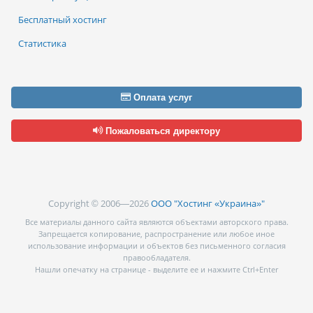
Бесплатный хостинг
Статистика
Оплата услуг
Пожаловаться директору
Copyright © 2006—2026
ООО "Хостинг «Украина»"
Все материалы данного сайта являются объектами авторского права.
Запрещается копирование, распространение или любое иное
использование информации и объектов без письменного согласия
правообладателя.
Нашли опечатку на странице - выделите ее и нажмите Ctrl+Enter