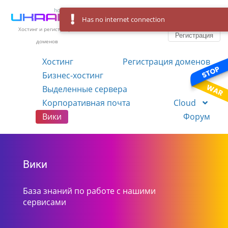
Has no internet connection
Вход
Язык
Хостинг и регистрация
Регистрация
доменов
Хостинг
Регистрация доменов
Бизнес-хостинг
VPS
Выделенные сервера
Корпоративная почта
Cloud
Вики
Форум
Вики
База знаний по работе с нашими
сервисами