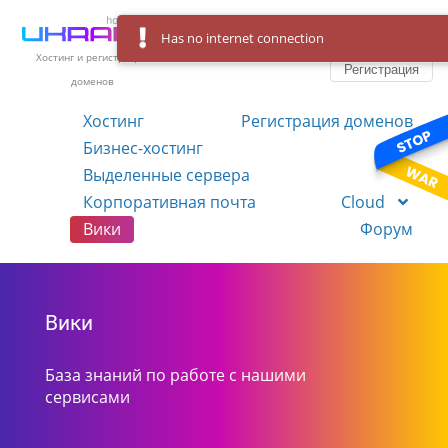
Has no internet connection
Вход
Язык
Хостинг и регистрация
Регистрация
доменов
Хостинг
Регистрация доменов
Бизнес-хостинг
VPS
Выделенные сервера
Корпоративная почта
Cloud
Вики
Форум
Вики
База знаний по работе с нашими
сервисами