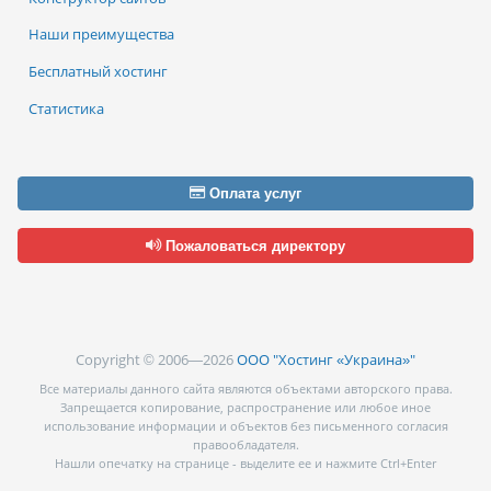
Наши преимущества
Бесплатный хостинг
Статистика
Оплата услуг
Пожаловаться директору
Copyright © 2006—2026
ООО "Хостинг «Украина»"
Все материалы данного сайта являются объектами авторского права.
Запрещается копирование, распространение или любое иное
использование информации и объектов без письменного согласия
правообладателя.
Нашли опечатку на странице - выделите ее и нажмите Ctrl+Enter