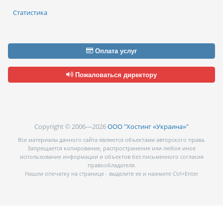
Статистика
Оплата услуг
Пожаловаться директору
Copyright © 2006—2026
ООО "Хостинг «Украина»"
Все материалы данного сайта являются объектами авторского права.
Запрещается копирование, распространение или любое иное
использование информации и объектов без письменного согласия
правообладателя.
Нашли опечатку на странице - выделите ее и нажмите Ctrl+Enter