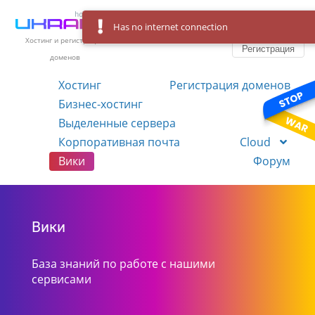
Has no internet connection
Вход
Язык
Хостинг и регистрация
Регистрация
доменов
Хостинг
Регистрация доменов
Бизнес-хостинг
VPS
Выделенные сервера
Корпоративная почта
Cloud
Вики
Форум
Вики
База знаний по работе с нашими
сервисами