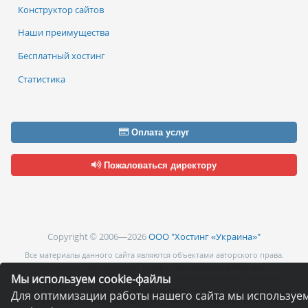
Конструктор сайтов
Наши преимущества
Бесплатный хостинг
Статистика
Оплата услуг
Пожаловаться директору
Copyright © 2006—2026
ООО "Хостинг «Украина»"
Все материалы данного сайта являются объектами авторского права.
Запрещается копирование, распространение или любое иное
Мы используем cookie-файлы
использование информации и объектов без письменного согласия
правообладателя.
Для оптимизации работы нашего сайта мы используе
Нашли опечатку на странице - выделите ее и нажмите Ctrl+Enter