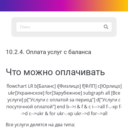
10.2.4. Оплата услуг с баланса
Что можно оплачивать
flowchart LR b[Баланс] i[Физлицо] f[ФЛП] c[Юрлицо]
ukr[Украинское] for[Зарубежное] subgraph all [Все
услуги] p["Услуги с оплатой за период"] d["Услуги с
посуточной оплатой"] end b-->i & f & c i--->all f-..-xp f-
->d c-->ukr & for ukr-.-xp ukr-->d for-->all
Все услуги делятся на два типа: