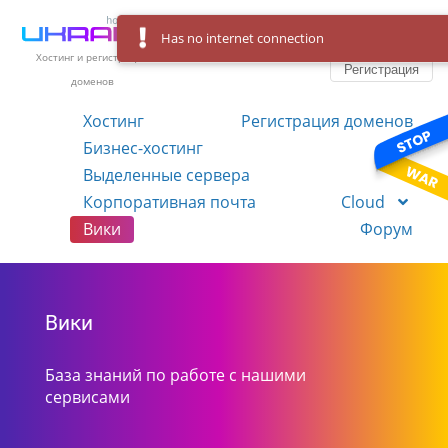
Has no internet connection
Вход
Язык
Хостинг и регистрация
Регистрация
доменов
Хостинг
Регистрация доменов
Бизнес-хостинг
VPS
Выделенные сервера
Корпоративная почта
Cloud
Вики
Форум
Вики
База знаний по работе с нашими
сервисами