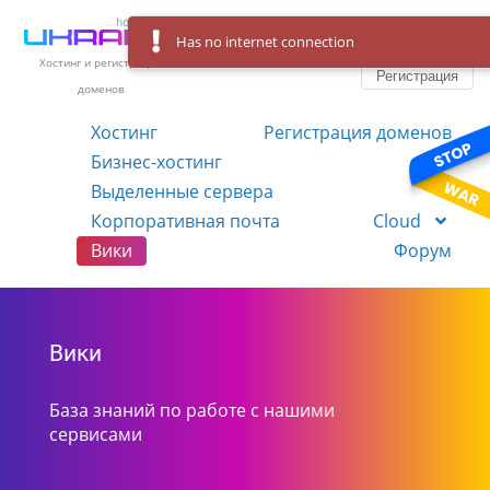
Has no internet connection
Вход
Язык
Хостинг и регистрация
Регистрация
доменов
Хостинг
Регистрация доменов
Бизнес-хостинг
VPS
Выделенные сервера
Корпоративная почта
Cloud
Вики
Форум
Вики
База знаний по работе с нашими
сервисами