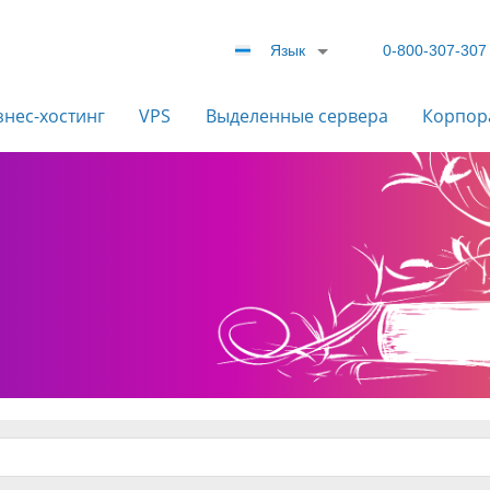
Язык
0-800-307-307
знес-хостинг
VPS
Выделенные сервера
Корпор