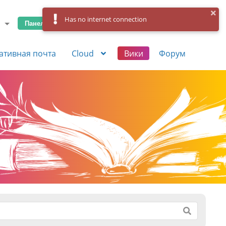
Has no internet connection
Панель управления
Вход
Регистрация
ативная почта
Cloud
Вики
Форум