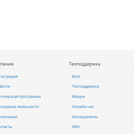
пания
Техподдержка
гистрация
Блог
вости
Техподдержка
ртнерская программа
Форум
ограмма лояльности
Онлайн-чат
компании
Инструменты
нтакты
Wiki