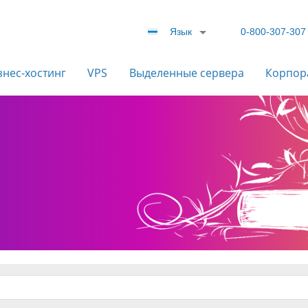
Язык
0-800-307-307
знес-хостинг
VPS
Выделенные сервера
Корпор