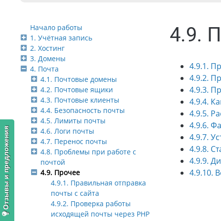
Начало работы
4.9. 
1. Учётная запись
2. Хостинг
3. Домены
4.9.1. 
4. Почта
4.9.2. 
4.1. Почтовые домены
4.9.3. 
4.2. Почтовые ящики
4.3. Почтовые клиенты
4.9.4. 
4.4. Безопасность почты
4.9.5. Р
4.5. Лимиты почты
4.9.6. Ф
Отзывы и предложения
4.6. Логи почты
4.9.7. 
4.7. Перенос почты
4.9.8. С
4.8. Проблемы при работе с
4.9.9. 
почтой
4.9.10. 
4.9. Прочее
4.9.1. Правильная отправка
почты с сайта
4.9.2. Проверка работы
исходящей почты через PHP