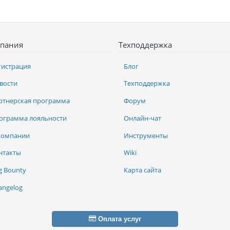
пания
Техподдержка
гистрация
Блог
вости
Техподдержка
ртнерская программа
Форум
ограмма лояльности
Онлайн-чат
компании
Инструменты
нтакты
Wiki
g Bounty
Карта сайта
angelog
Оплата услуг