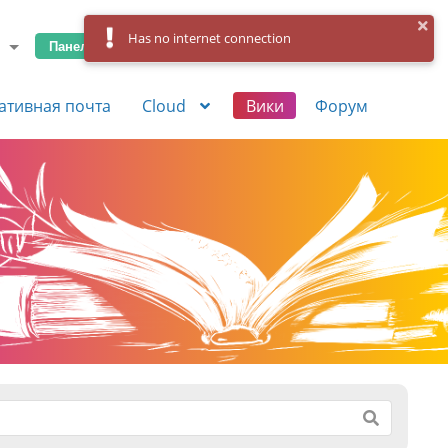
Has no internet connection
Панель управления
Вход
Регистрация
ативная почта
Cloud
Вики
Форум