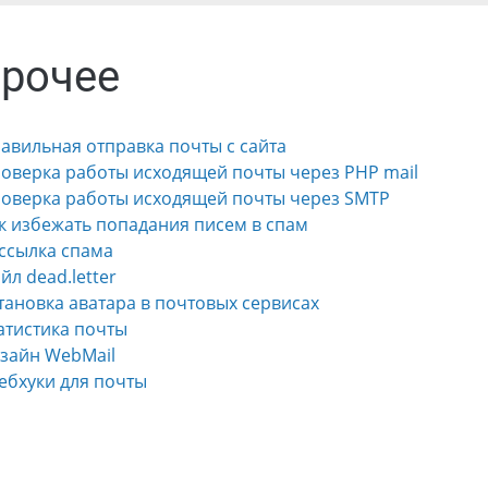
Прочее
Правильная отправка почты с сайта
Проверка работы исходящей почты через PHP mail
Проверка работы исходящей почты через SMTP
Как избежать попадания писем в спам
ассылка спама
айл dead.letter
Установка аватара в почтовых сервисах
татистика почты
Дизайн WebMail
Вебхуки для почты