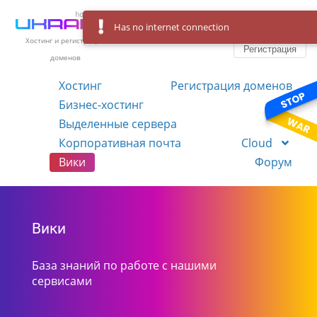
Has no internet connection
Вход
Язык
Хостинг и регистрация
Регистрация
доменов
Хостинг
Регистрация доменов
Бизнес-хостинг
VPS
Выделенные сервера
Корпоративная почта
Cloud
Вики
Форум
Вики
База знаний по работе с нашими
сервисами