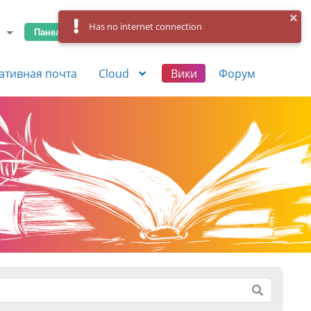
Has no internet connection
Панель управления
Вход
Регистрация
ативная почта
Cloud
Вики
Форум