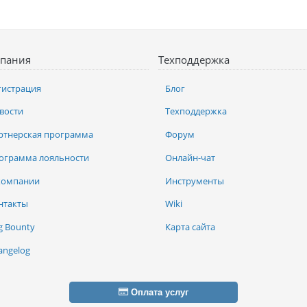
пания
Техподдержка
гистрация
Блог
вости
Техподдержка
ртнерская программа
Форум
ограмма лояльности
Онлайн-чат
компании
Инструменты
нтакты
Wiki
g Bounty
Карта сайта
angelog
Оплата услуг