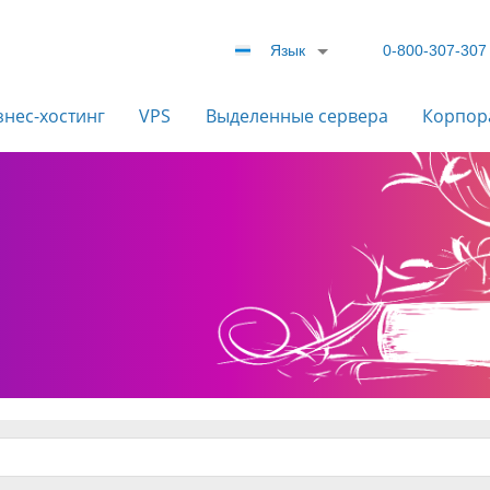
Язык
0-800-307-307
знес-хостинг
VPS
Выделенные сервера
Корпор