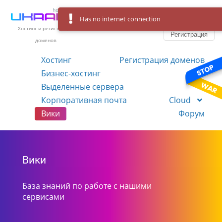
Has no internet connection
Вход
Язык
Хостинг и регистрация
Регистрация
доменов
Хостинг
Регистрация доменов
Бизнес-хостинг
VPS
Выделенные сервера
Корпоративная почта
Cloud
Вики
Форум
Вики
База знаний по работе с нашими
сервисами