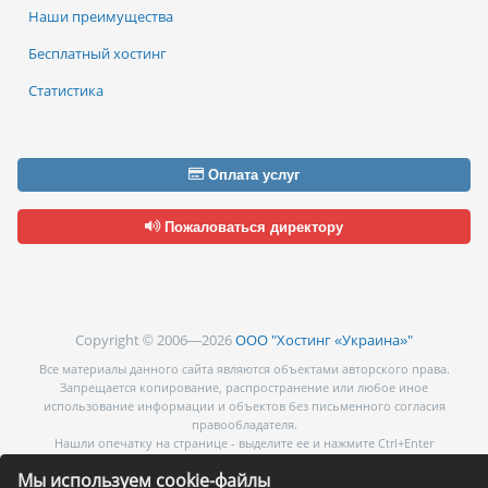
Наши преимущества
Бесплатный хостинг
Статистика
Оплата услуг
Пожаловаться директору
Copyright © 2006—2026
ООО "Хостинг «Украина»"
Все материалы данного сайта являются объектами авторского права.
Запрещается копирование, распространение или любое иное
использование информации и объектов без письменного согласия
правообладателя.
Нашли опечатку на странице - выделите ее и нажмите Ctrl+Enter
Мы используем cookie-файлы