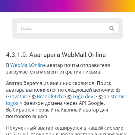
4.3.1.9. Аватары в WebMail.Online
В
WebMail.Online
аватар почты отправителя
загружается в момент открытия письма.
Аватар берётся из внешних сервисов. Поиск
аватара выполняется по следующей цепочке:
Gravatar
>
Brandfetch
>
Logo.dev
>
apistemic
logos
> фавикон домена через API Google.
Выбирается первый найденный аватар для
почтового ящика.
Полученный аватар кешируется в нашей системе
на 7 дней, также при выводе аватара в интерфейсе