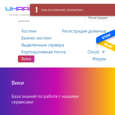
Has no internet connection
Вход
Язык
Хостинг и регистрация
Регистрация
доменов
Хостинг
Регистрация доменов
Бизнес-хостинг
VPS
Выделенные сервера
Корпоративная почта
Cloud
Вики
Форум
Вики
База знаний по работе с нашими
сервисами