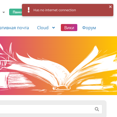
Has no internet connection
Панель управления
Вход
Регистрация
ативная почта
Cloud
Вики
Форум