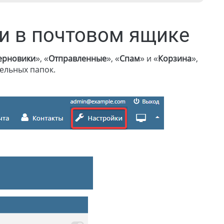
ки в почтовом ящике
ерновики
», «
Отправленные
», «
Спам
» и «
Корзина
»,
ельных папок.