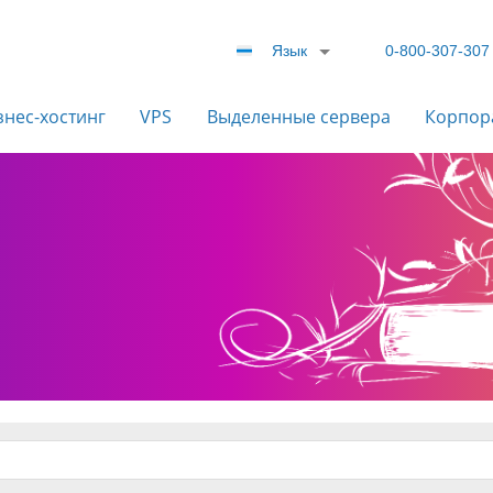
Язык
0-800-307-307
знес-хостинг
VPS
Выделенные сервера
Корпор