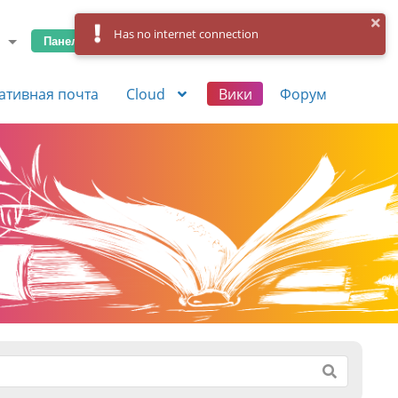
Has no internet connection
Панель управления
Вход
Регистрация
ативная почта
Cloud
Вики
Форум