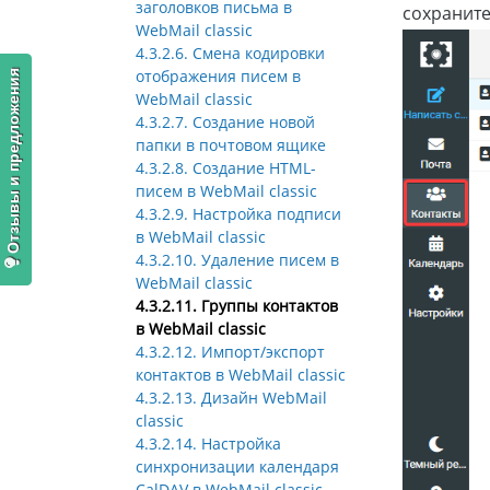
заголовков письма в
сохраните
WebMail classic
4.3.2.6. Смена кодировки
отображения писем в
Отзывы и предложения
WebMail classic
4.3.2.7. Создание новой
папки в почтовом ящике
4.3.2.8. Создание HTML-
писем в WebMail classic
4.3.2.9. Настройка подписи
в WebMail classic
4.3.2.10. Удаление писем в
WebMail classic
4.3.2.11. Группы контактов
в WebMail classic
4.3.2.12. Импорт/экспорт
контактов в WebMail classic
4.3.2.13. Дизайн WebMail
classic
4.3.2.14. Настройка
синхронизации календаря
CalDAV в WebMail classic