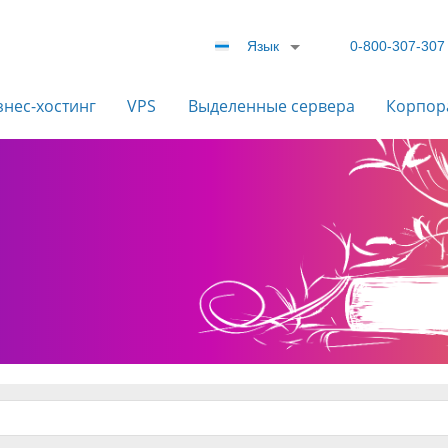
Язык
0-800-307-307
знес-хостинг
VPS
Выделенные сервера
Корпор