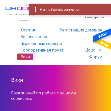
Has no internet connection
Вход
Язык
Хостинг и регистрация
Регистрация
доменов
Хостинг
Регистрация доменов
Бизнес-хостинг
VPS
Выделенные сервера
Корпоративная почта
Cloud
Вики
Форум
Вики
База знаний по работе с нашими
сервисами