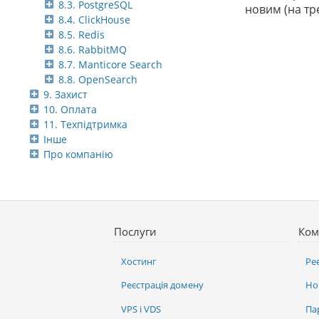
8.3. PostgreSQL
новим (на тре
8.4. ClickHouse
8.5. Redis
8.6. RabbitMQ
8.7. Manticore Search
8.8. OpenSearch
9. Захист
10. Оплата
11. Техпідтримка
Інше
Про компанію
Послуги
Ком
Хостинг
Ре
Реєстрація домену
Но
VPS і VDS
Па