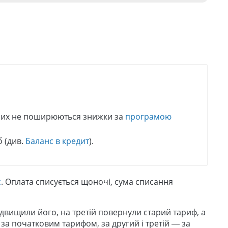
них не поширюються знижки за
програмою
б (див.
Баланс в кредит
).
с
. Оплата списується щоночі, сума списання
ідвищили його, на третій повернули старий тариф, а
за початковим тарифом, за другий і третій — за