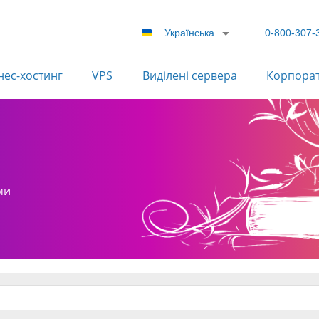
Українська
0-800-307-
нес-хостинг
VPS
Виділені сервера
Корпора
ми