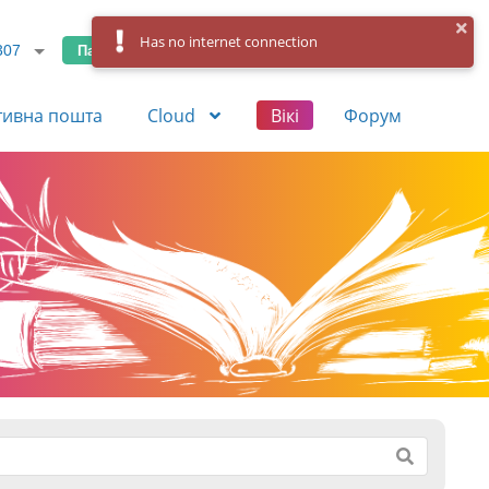
Has no internet connection
Панель керування
Вхід
Реєстрація
307
тивна пошта
Cloud
Вікі
Форум