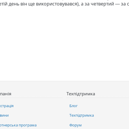
тій день він ще використовувався), а за четвертий — за ст
панія
Техпідтримка
єстрація
Блог
вини
Техпідтримка
ртнерська програма
Форум