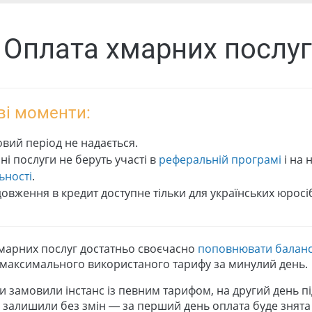
. Оплата хмарних послуг
і моменти:
овий період не надається.
ні послуги не беруть участі в
реферальній програмі
і на 
ьності
.
овження в кредит доступне тільки для українських юросі
марних послуг достатньо своєчасно
поповнювати балан
 максимального використаного тарифу за минулий день.
и замовили інстанс із певним тарифом, на другий день п
 залишили без змін — за перший день оплата буде знята 