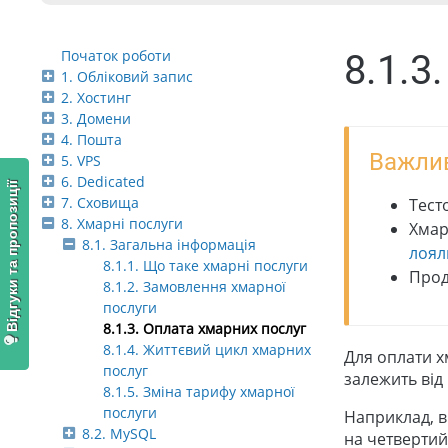
Початок роботи
8.1.3
1. Обліковий запис
2. Хостинг
3. Домени
4. Пошта
Важлив
5. VPS
6. Dedicated
Відгуки та пропозиції
7. Сховища
Тест
8. Хмарні послуги
Хмар
8.1. Загальна інформація
лоял
8.1.1. Що таке хмарні послуги
Прод
8.1.2. Замовлення хмарної
послуги
8.1.3. Оплата хмарних послуг
8.1.4. Життєвий цикл хмарних
Для оплати х
послуг
залежить від
8.1.5. Зміна тарифу хмарної
послуги
Наприклад, в
8.2. MySQL
на четвертий