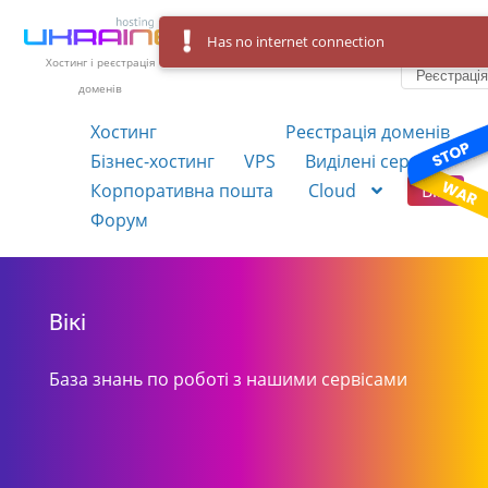
Has no internet connection
Вхід
Українська
Хостинг і реєстрація
Реєстраці
доменів
Хостинг
Реєстрація доменів
Бізнес-хостинг
VPS
Виділені сервера
Корпоративна пошта
Cloud
Вікі
Форум
Вікі
База знань по роботі з нашими сервісами