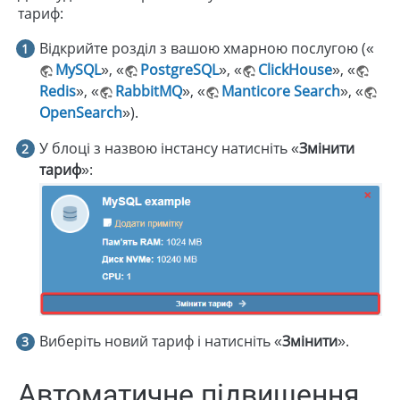
тариф:
Відкрийте розділ з вашою хмарною послугою («
MySQL
», «
PostgreSQL
», «
ClickHouse
», «
Redis
», «
RabbitMQ
», «
Manticore Search
», «
OpenSearch
»).
У блоці з назвою інстансу натисніть «
Змінити
тариф
»:
Виберіть новий тариф і натисніть «
Змінити
».
Автоматичне підвищення