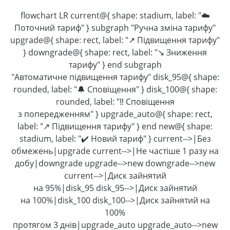
flowchart LR current@{ shape: stadium, label: "☁️
Поточний тариф" } subgraph "Ручна зміна тарифу"
upgrade@{ shape: rect, label: "↗️ Підвищення тарифу"
} downgrade@{ shape: rect, label: "↘️ Зниження
тарифу" } end subgraph
"Автоматичне підвищення тарифу" disk_95@{ shape:
rounded, label: "🔔 Сповіщення" } disk_100@{ shape:
rounded, label: "‼️ Сповіщення
з попередженням" } upgrade_auto@{ shape: rect,
label: "↗️ Підвищення тарифу" } end new@{ shape:
stadium, label: "✔️ Новий тариф" } current-->|Без
обмежень|upgrade current-->|Не частіше 1 разу на
добу|downgrade upgrade-->new downgrade-->new
current-->|Диск зайнятий
на 95%|disk_95 disk_95-->|Диск зайнятий
на 100%|disk_100 disk_100-->|Диск зайнятий на
100%
протягом 3 днів|upgrade_auto upgrade_auto-->new