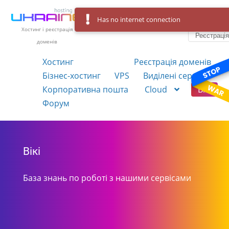
Has no internet connection
Вхід
Українська
Хостинг і реєстрація
Реєстраці
доменів
Хостинг
Реєстрація доменів
Бізнес-хостинг
VPS
Виділені сервера
Корпоративна пошта
Cloud
Вікі
Форум
Вікі
База знань по роботі з нашими сервісами