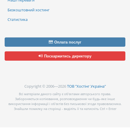
Безкоштовний хостинг
Статистика
Оплата послуг
Поскаржитись директору
Copyright © 2006—2026
ТОВ "Хостінг Україна"
Всі матеріали даного сайту є об’єктами авторського права.
Забороняється копіювання, розповсюдження чи будь-яке інше
використання інформації і об’єктів без письмової згоди правовласника.
Знайшли помилку на сторінці - виділіть її та натисніть Ctrl + Enter