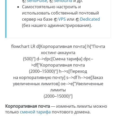
SendPulse
,
SendGrid
и др.
Самостоятельно настроить и
использовать собственный почтовый
сервер на базе
VPS
или
Dedicated
(без нашего администрирования).
flowchart LR d[Корпоративная почта] h["Почта
хостинг-аккаунта
(500)"] d-->dpc[Смена тарифа] dpc--
>df["Корпоративная почта
(2000–15000)"] h-->s[Переход
на корпоративную почту] s-->df h-->oe[Заказ
увеличенных лимитов] oe-->e["Увеличенные
лимиты
(2000–15000)"]
Корпоративная почта
— изменить лимиты можно
только
сменой тарифа
почтового домена.