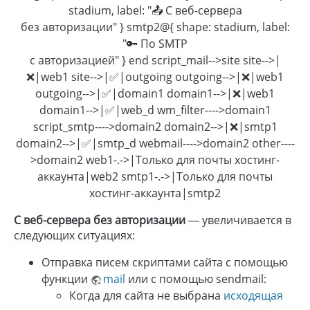
stadium, label: "📤 С веб-сервера
без авторизации" } smtp2@{ shape: stadium, label:
"🔑 По SMTP
с авторизацией" } end script_mail-->site site-->|
❌|web1 site-->|✅|outgoing outgoing-->|❌|web1
outgoing-->|✅|domain1 domain1-->|❌|web1
domain1-->|✅|web_d wm_filter---->domain1
script_smtp---->domain2 domain2-->|❌|smtp1
domain2-->|✅|smtp_d webmail---->domain2 other----
>domain2 web1-.->|Только для почты хостинг-
аккаунта|web2 smtp1-.->|Только для почты
хостинг-аккаунта|smtp2
С веб-сервера без авторизации
— увеличивается в
следующих ситуациях:
Отправка писем скриптами сайта с помощью
функции
mail
или с помощью sendmail:
Когда для сайта не выбрана
исходящая