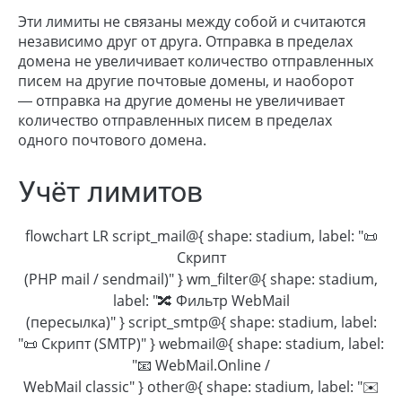
Эти лимиты не связаны между собой и считаются
независимо друг от друга. Отправка в пределах
домена не увеличивает количество отправленных
писем на другие почтовые домены, и наоборот
— отправка на другие домены не увеличивает
количество отправленных писем в пределах
одного почтового домена.
Учёт лимитов
flowchart LR script_mail@{ shape: stadium, label: "📜
Скрипт
(PHP mail / sendmail)" } wm_filter@{ shape: stadium,
label: "🔀 Фильтр WebMail
(пересылка)" } script_smtp@{ shape: stadium, label:
"📜 Скрипт (SMTP)" } webmail@{ shape: stadium, label:
"📧 WebMail.Online /
WebMail classic" } other@{ shape: stadium, label: "✉️