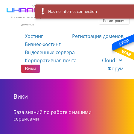
Has no internet connection
Вход
Язык
Хостинг и регистрация
Регистрация
доменов
Хостинг
Регистрация доменов
Бизнес-хостинг
VPS
Выделенные сервера
Корпоративная почта
Cloud
Вики
Форум
Вики
База знаний по работе с нашими
сервисами