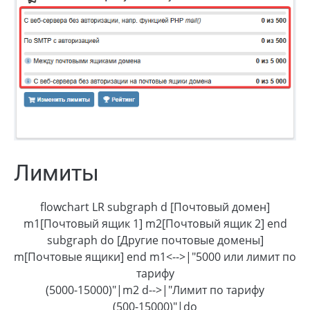
Лимиты
flowchart LR subgraph d [Почтовый домен]
m1[Почтовый ящик 1] m2[Почтовый ящик 2] end
subgraph do [Другие почтовые домены]
m[Почтовые ящики] end m1<-->|"5000 или лимит по
тарифу
(5000-15000)"|m2 d-->|"Лимит по тарифу
(500-15000)"|do