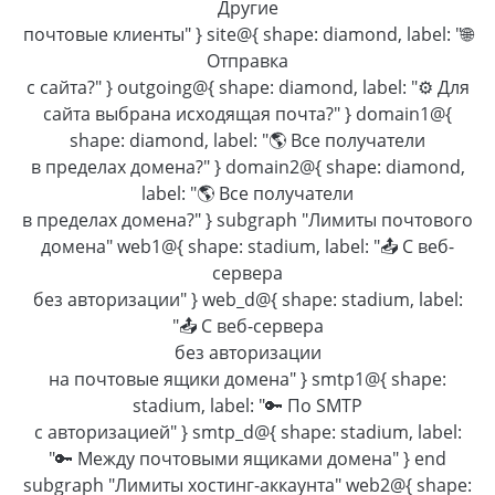
Другие
почтовые клиенты" } site@{ shape: diamond, label: "🌐
Отправка
с сайта?" } outgoing@{ shape: diamond, label: "⚙️ Для
сайта выбрана исходящая почта?" } domain1@{
shape: diamond, label: "🌎 Все получатели
в пределах домена?" } domain2@{ shape: diamond,
label: "🌎 Все получатели
в пределах домена?" } subgraph "Лимиты почтового
домена" web1@{ shape: stadium, label: "📤 С веб-
сервера
без авторизации" } web_d@{ shape: stadium, label:
"📤 С веб-сервера
без авторизации
на почтовые ящики домена" } smtp1@{ shape:
stadium, label: "🔑 По SMTP
с авторизацией" } smtp_d@{ shape: stadium, label:
"🔑 Между почтовыми ящиками домена" } end
subgraph "Лимиты хостинг-аккаунта" web2@{ shape: