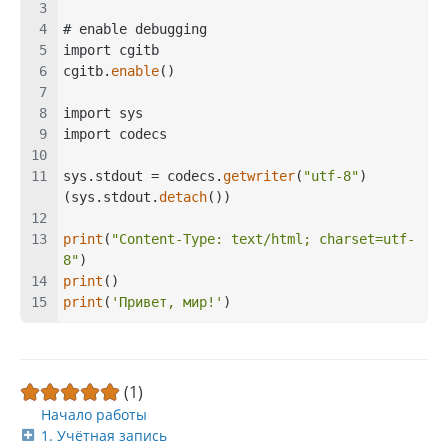
# enable debugging
import cgitb
cgitb.
enable
()
import sys
import codecs
sys.stdout = codecs.
getwriter
(
"utf-8"
)
(sys.stdout.
detach
())
print
(
"Content-Type: text/html; charset=utf-
8"
)
print
()
print
(
'Привет, мир!'
)
(1)
Начало работы
1. Учётная запись