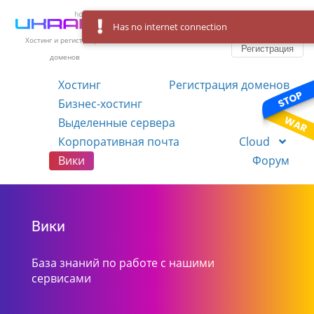
Has no internet connection
Вход
Язык
Хостинг и регистрация
Регистрация
доменов
Хостинг
Регистрация доменов
Бизнес-хостинг
VPS
Выделенные сервера
Корпоративная почта
Cloud
Вики
Форум
Вики
База знаний по работе с нашими
сервисами