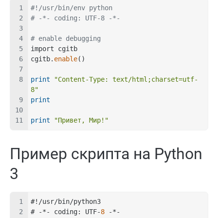
#!/usr/bin/env python
# -*- coding: UTF-8 -*-
# enable debugging
import cgitb
cgitb.
enable
()
print
"Content-Type: text/html;charset=utf-
8"
print
print
"Привет, Мир!"
Пример скрипта на Python
3
#!/usr/bin/python3
# -*- coding: UTF-
8
 -*-