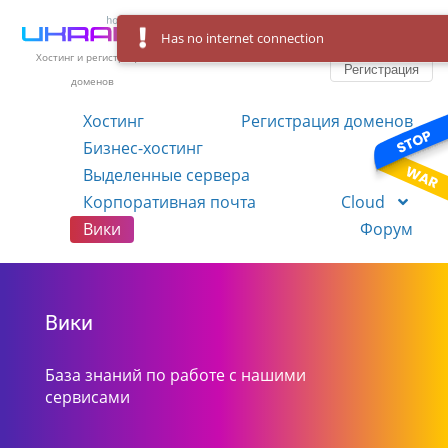
Has no internet connection
Вход
Язык
Хостинг и регистрация
Регистрация
доменов
Хостинг
Регистрация доменов
Бизнес-хостинг
VPS
Выделенные сервера
Корпоративная почта
Cloud
Вики
Форум
Вики
База знаний по работе с нашими
сервисами