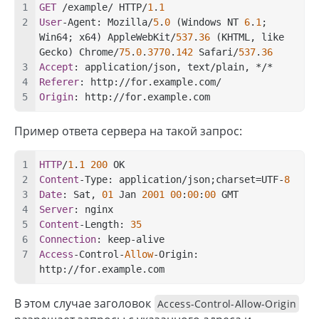
GET
 /example/ HTTP/
1
.
1
User
-Agent: Mozilla/
5
.
0
 (Windows NT 
6
.
1
; 
Win64; x64) AppleWebKit/
537
.
36
 (KHTML, like 
Gecko) Chrome/
75
.
0
.
3770
.
142
 Safari/
537
.
36
Accept
: application/json, text/plain, */*
Referer
: http://for.example.com/
Origin
: http://for.example.com
Пример ответа сервера на такой запрос:
HTTP
/
1
.
1
200
 OK
Content
-Type: application/json;charset=UTF-
8
Date
: Sat, 
01
 Jan 
2001
00
:
00
:
00
 GMT
Server
: nginx
Content
-Length: 
35
Connection
: keep-alive
Access
-Control-
Allow
-Origin: 
http://for.example.com
В этом случае заголовок
Access-Control-Allow-Origin