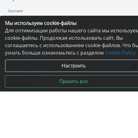
Хостинг
Регистрация домена
Мы используем cookie-файлы
Для оптимизации работы нашего сайта мы используе
VPS и VDS
cookie-файлы. Продолжая использовать сайт, Вы
Выделенные сервера
соглашаетесь с использованием cookie-файлов. Что б
узнать больше ознакомьтесь с разделом
Cookie Policy.
Конструктор сайтов
Наши преимущества
Настроить
Бесплатный хостинг
Принять все
Статистика
Оплата услуг
Пожаловаться директору