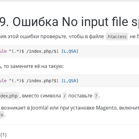
.9. Ошибка No input file s
ния этой ошибки проверьте, чтобы в файле
не 
.htaccess
ule
 ^(.*)$ /index.php/$
1
 [L,QSA]
ь, то замените её на такую:
ule
 ^(.*)$ /index.php?$
1
 [L,QSA]
, вместо символа
поставьте
.
ndex.php
/
?
возникает в Joomla! или при установке Magento, включи
.
fo
(1)