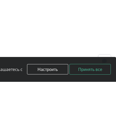
Настроить
Принять все
лашаетесь с