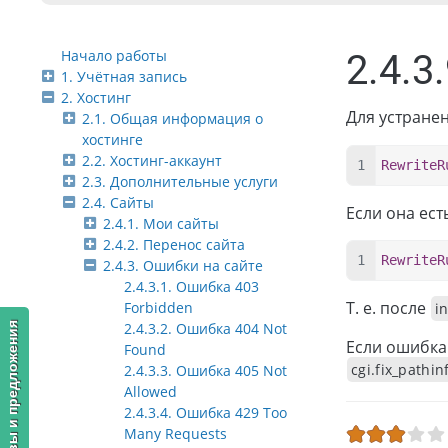
Начало работы
2.4.3
1. Учётная запись
2. Хостинг
Для устране
2.1. Общая информация о
хостинге
2.2. Хостинг-аккаунт
RewriteR
2.3. Дополнительные услуги
2.4. Сайты
Если она ест
2.4.1. Мои сайты
2.4.2. Перенос сайта
RewriteR
2.4.3. Ошибки на сайте
2.4.3.1. Ошибка 403
Т. е. после
Forbidden
i
2.4.3.2. Ошибка 404 Not
Отзывы и предложения
Если ошибка 
Found
cgi.fix_pathin
2.4.3.3. Ошибка 405 Not
Allowed
2.4.3.4. Ошибка 429 Too
Many Requests