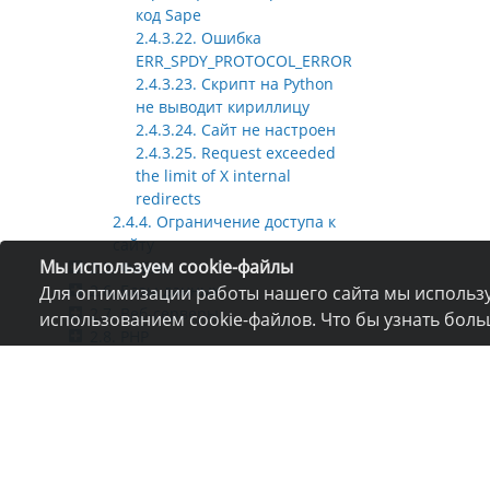
код Sape
2.4.3.22. Ошибка
ERR_SPDY_PROTOCOL_ERROR
2.4.3.23. Скрипт на Python
не выводит кириллицу
2.4.3.24. Сайт не настроен
2.4.3.25. Request exceeded
the limit of X internal
redirects
2.4.4. Ограничение доступа к
сайту
Мы используем cookie-файлы
2.5. Файлы
2.6. Базы данных
Для оптимизации работы нашего сайта мы использу
2.7. Веб-серверы
использованием cookie-файлов. Что бы узнать бол
2.8. PHP
2.9. Python
2.10. Node.js
2.11. Консоль
2.12. cron
2.13. Supervisor
2.14. CMS