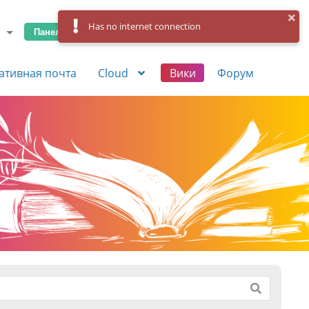
Has no internet connection
Панель управления
Вход
Регистрация
ативная почта
Cloud
Вики
Форум