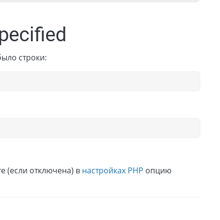
pecified
было строки:
те (если отключена) в
настройках PHP
опцию