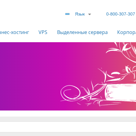
Язык
0-800-307-307
знес-хостинг
VPS
Выделенные сервера
Корпор