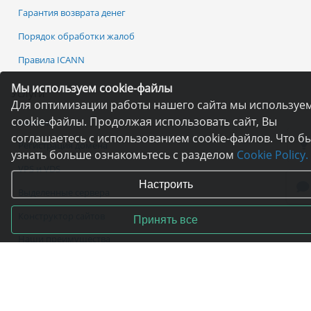
Гарантия возврата денег
Порядок обработки жалоб
Правила ICANN
Мы используем cookie-файлы
Услуги
Для оптимизации работы нашего сайта мы используе
cookie-файлы. Продолжая использовать сайт, Вы
Хостинг
соглашаетесь с использованием cookie-файлов. Что б
Регистрация домена
узнать больше ознакомьтесь с разделом
Cookie Policy.
VPS и VDS
Настроить
Выделенные сервера
Конструктор сайтов
Принять все
Наши преимущества
Бесплатный хостинг
Статистика