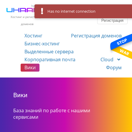
Has no internet connection
Вход
Язык
Хостинг и регистрация
Регистрация
доменов
Хостинг
Регистрация доменов
Бизнес-хостинг
VPS
Выделенные сервера
Корпоративная почта
Cloud
Вики
Форум
Вики
База знаний по работе с нашими
сервисами