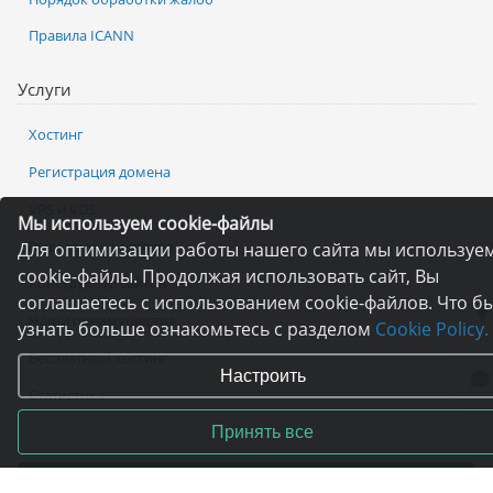
Правила ICANN
Услуги
Хостинг
Регистрация домена
VPS и VDS
Мы используем cookie-файлы
Выделенные сервера
Для оптимизации работы нашего сайта мы используе
cookie-файлы. Продолжая использовать сайт, Вы
Конструктор сайтов
соглашаетесь с использованием cookie-файлов. Что б
Наши преимущества
узнать больше ознакомьтесь с разделом
Cookie Policy.
Бесплатный хостинг
Настроить
Статистика
Принять все
Оплата услуг