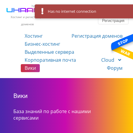
Has no internet connection
Вход
Язык
Хостинг и регистрация
Регистрация
доменов
Хостинг
Регистрация доменов
Бизнес-хостинг
VPS
Выделенные сервера
Корпоративная почта
Cloud
Вики
Форум
Вики
База знаний по работе с нашими
сервисами