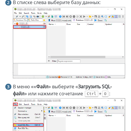
В списке слева выберите базу данных:
В меню ««
Файл
» выберите «
Загрузить SQL-
файл
» или нажмите сочетание
+
:
Ctrl
O