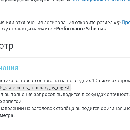
ия или отключения логирования откройте раздел «
Про
ерху страницы нажмите «
Performance Schema
».
отр
чания:
истика запросов основана на последних 10 тысячах стро
.
ts_statements_summary_by_digest
я выполнения запросов выводится в секундах с точность
е запятой.
наведении на заголовок столбца выводится оригинальн
метра.