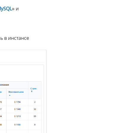
MySQL
» и
ь в инстансе