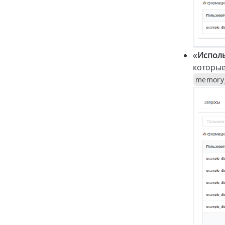
«
Испол
которые
memory_