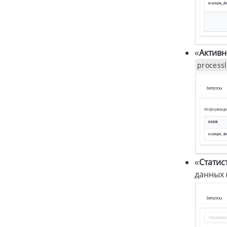
«
Актив
processl
«
Статис
данных 