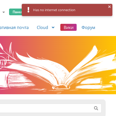
Has no internet connection
Панель управления
Вход
Регистрация
ативная почта
Cloud
Вики
Форум