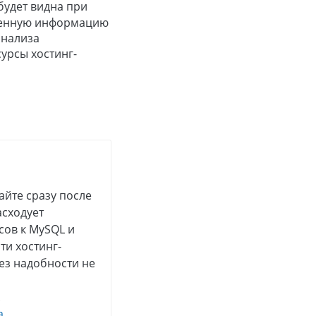
будет видна при
ученную информацию
анализа
сурсы хостинг-
йте сразу после
асходует
сов к MySQL и
ти хостинг-
ез надобности не
.
а
.