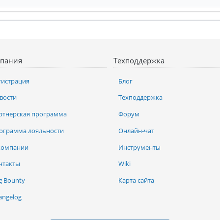
пания
Техподдержка
гистрация
Блог
вости
Техподдержка
ртнерская программа
Форум
ограмма лояльности
Онлайн-чат
компании
Инструменты
нтакты
Wiki
g Bounty
Карта сайта
angelog