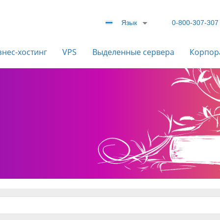
Язык
0-800-307-307
знес-хостинг
VPS
Выделенные сервера
Корпор