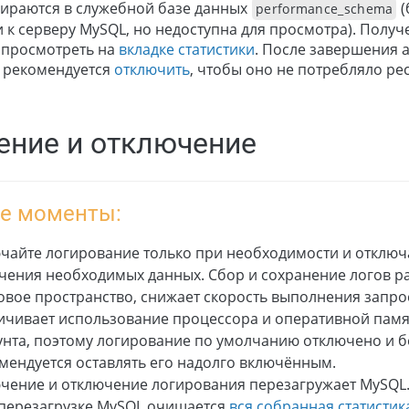
бираются в служебной базе данных
(
performance_schema
 к серверу MySQL, но недоступна для просмотра). Пол
 просмотреть на
вкладке статистики
. После завершения 
 рекомендуется
отключить
, чтобы оно не потребляло ре
ение и отключение
е моменты:
чайте логирование только при необходимости и отключа
чения необходимых данных. Сбор и сохранение логов р
овое пространство, снижает скорость выполнения запро
ичивает использование процессора и оперативной памя
унта, поэтому логирование по умолчанию отключено и б
мендуется оставлять его надолго включённым.
чение и отключение логирования перезагружает MySQL
перезагрузке MySQL очищается
вся собранная статистик