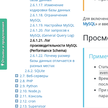
2.6.1.17. Изменение
кодировки базы данных
2.6.1.18. Ограничения
Для включен
MySQL
MySQL
» и вв
Отзывы и предложения
2.6.1.19. Настройки MySQL
2.6.1.20. Лог запросов к
MySQL (General Query Log)
Просм
2.6.1.21. Лог
производительности MySQL
(Performance Schema)
Приме
2.6.1.22. Почему размер
базы данных отличается в
разных местах
Стат
2.6.2. SQLite
even
2.7. Веб-серверы
Врем
2.8. PHP
посл
2.9. Python
При 
2.10. Node.js
пара
2.11. Консоль
2.12. cron
2.13. Supervisor