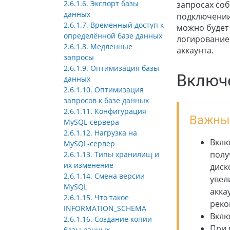
2.6.1.6. Экспорт базы
запросах со
данных
подключении
2.6.1.7. Временный доступ к
можно будет
определённой базе данных
логирование
2.6.1.8. Медленные
аккаунта.
запросы
2.6.1.9. Оптимизация базы
Включ
данных
2.6.1.10. Оптимизация
запросов к базе данных
2.6.1.11. Конфигурация
Важны
MySQL-сервера
2.6.1.12. Нагрузка на
Вклю
MySQL-сервер
полу
2.6.1.13. Типы хранилищ и
их изменение
диск
2.6.1.14. Смена версии
увел
MySQL
акка
2.6.1.15. Что такое
реко
INFORMATION_SCHEMA
Вклю
2.6.1.16. Создание копии
При 
базы данных