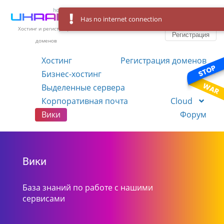
Has no internet connection
Вход
Язык
Хостинг и регистрация
Регистрация
доменов
Хостинг
Регистрация доменов
Бизнес-хостинг
VPS
Выделенные сервера
Корпоративная почта
Cloud
Вики
Форум
Вики
База знаний по работе с нашими
сервисами