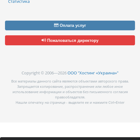
Статистика
Оплата услуг
Пожаловаться директору
Copyright © 2006—2026
ООО "Хостинг «Украина»"
Все материалы данного сайта являются объектами авторского права.
Запрещается копирование, распространение или любое иное
использование информации и объектов без письменного согласия
правообладателя.
Нашли опечатку на странице - выделите ее и нажмите Ctrl+Enter