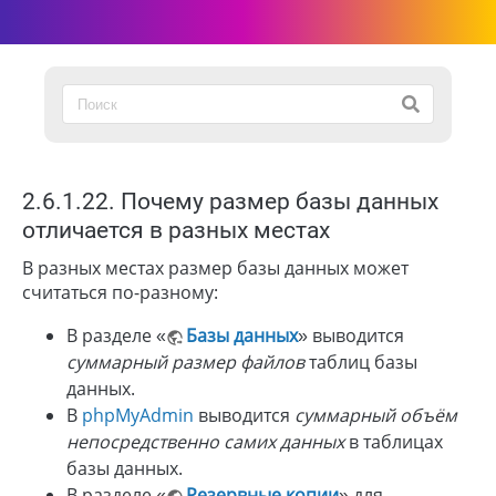
2.6.1.22. Почему размер базы данных
отличается в разных местах
В разных местах размер базы данных может
считаться по-разному:
В разделе «
Базы данных
» выводится
суммарный размер файлов
таблиц базы
данных.
В
phpMyAdmin
выводится
суммарный объём
непосредственно самих данных
в таблицах
базы данных.
В разделе «
Резервные копии
» для