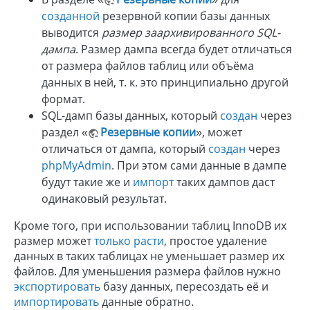
созданной
резервной копии базы данных
выводится
размер заархивированного SQL-
дампа
. Размер дампа всегда будет отличаться
от размера файлов таблиц или объёма
данных в ней, т. к. это принципиально другой
формат.
SQL-дамп базы данных, который
создан
через
раздел «
Резервные копии
», может
отличаться от дампа, который
создан
через
phpMyAdmin
. При этом сами данные в дампе
будут такие же и
импорт
таких дампов даст
одинаковый результат.
Кроме того, при использовании таблиц InnoDB их
размер может
только расти
, простое удаление
данных в таких таблицах не уменьшает размер их
файлов. Для уменьшения размера файлов нужно
экспортировать
базу данных, пересоздать её и
импортировать
данные обратно.