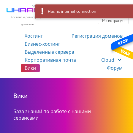
Has no internet connection
Вход
Язык
Хостинг и регистрация
Регистрация
доменов
Хостинг
Регистрация доменов
Бизнес-хостинг
VPS
Выделенные сервера
Корпоративная почта
Cloud
Вики
Форум
Вики
База знаний по работе с нашими
сервисами