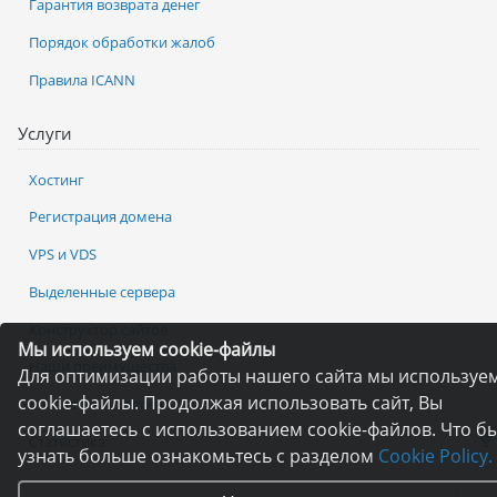
Гарантия возврата денег
Порядок обработки жалоб
Правила ICANN
Услуги
Хостинг
Регистрация домена
VPS и VDS
Выделенные сервера
Конструктор сайтов
Мы используем cookie-файлы
Наши преимущества
Для оптимизации работы нашего сайта мы используе
cookie-файлы. Продолжая использовать сайт, Вы
Бесплатный хостинг
соглашаетесь с использованием cookie-файлов. Что б
Статистика
узнать больше ознакомьтесь с разделом
Cookie Policy.