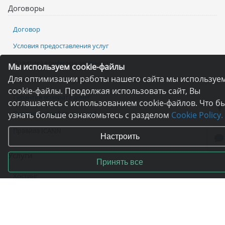
Договоры
Договор
Условия предоставления услуг
Политика конфиденциальности
Мы используем cookie-файлы
Для оптимизации работы нашего сайта мы используе
Гарантия качества услуг
cookie-файлы. Продолжая использовать сайт, Вы
Гарантия возврата денег
соглашаетесь с использованием cookie-файлов. Что б
Порядок обработки жалоб
узнать больше ознакомьтесь с разделом
Cookie Policy.
Правила ICANN
Настроить
Услуги
Принять все
Хостинг
Регистрация домена
VPS и VDS