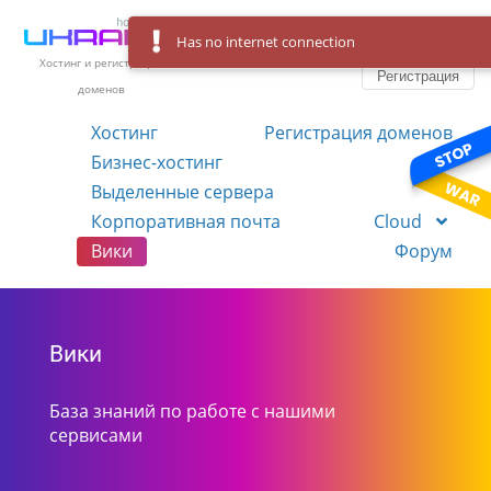
Has no internet connection
Вход
Язык
Хостинг и регистрация
Регистрация
доменов
Хостинг
Регистрация доменов
Бизнес-хостинг
VPS
Выделенные сервера
Корпоративная почта
Cloud
Вики
Форум
Вики
База знаний по работе с нашими
сервисами