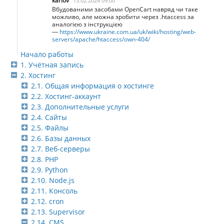
karlov
13.02.2024 09:00
Вбудованими засобами OpenCart навряд чи таке
можливо, але можна зробити через .htaccess за
аналогією з інструкцією
—
https://www.ukraine.com.ua/uk/wiki/hosting/web-
servers/apache/htaccess/own-404/
Начало работы
1. Учётная запись
2. Хостинг
2.1. Общая информация о хостинге
2.2. Хостинг-аккаунт
2.3. Дополнительные услуги
2.4. Сайты
2.5. Файлы
2.6. Базы данных
2.7. Веб-серверы
2.8. PHP
2.9. Python
2.10. Node.js
2.11. Консоль
2.12. cron
2.13. Supervisor
2.14. CMS