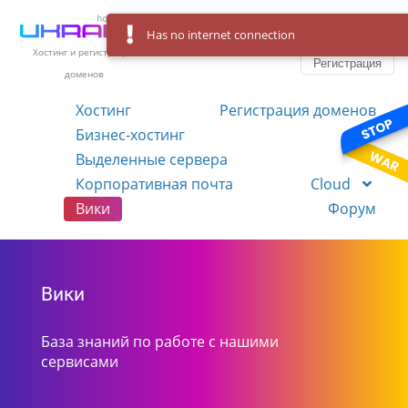
Has no internet connection
Вход
Язык
Хостинг и регистрация
Регистрация
доменов
Хостинг
Регистрация доменов
Бизнес-хостинг
VPS
Выделенные сервера
Корпоративная почта
Cloud
Вики
Форум
Вики
База знаний по работе с нашими
сервисами