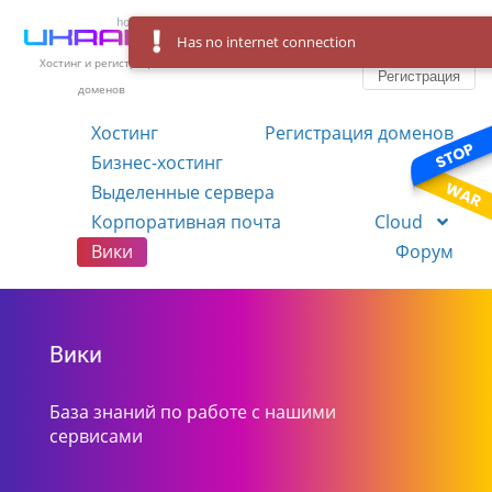
Has no internet connection
Вход
Язык
Хостинг и регистрация
Регистрация
доменов
Хостинг
Регистрация доменов
Бизнес-хостинг
VPS
Выделенные сервера
Корпоративная почта
Cloud
Вики
Форум
Вики
База знаний по работе с нашими
сервисами