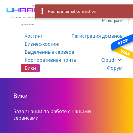
Has no internet connection
Вход
Язык
Хостинг и регистрация
Регистрация
доменов
Хостинг
Регистрация доменов
Бизнес-хостинг
VPS
Выделенные сервера
Корпоративная почта
Cloud
Вики
Форум
Вики
База знаний по работе с нашими
сервисами