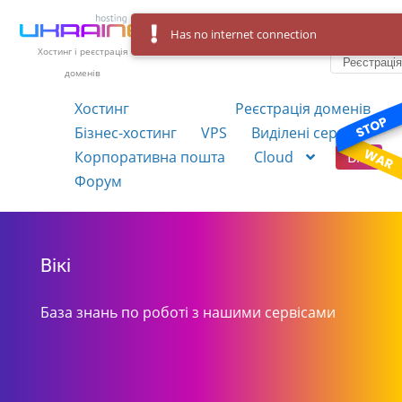
Has no internet connection
Вхід
Українська
Хостинг і реєстрація
Реєстраці
доменів
Хостинг
Реєстрація доменів
Бізнес-хостинг
VPS
Виділені сервера
Корпоративна пошта
Cloud
Вікі
Форум
Вікі
База знань по роботі з нашими сервісами