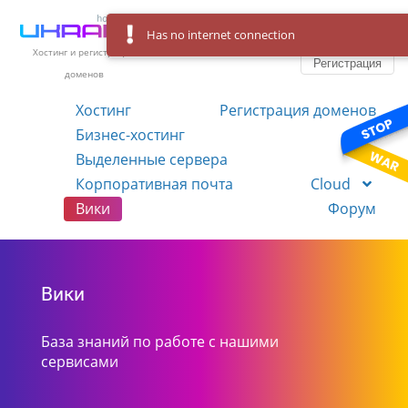
Has no internet connection
Вход
Язык
Хостинг и регистрация
Регистрация
доменов
Хостинг
Регистрация доменов
Бизнес-хостинг
VPS
Выделенные сервера
Корпоративная почта
Cloud
Вики
Форум
Вики
База знаний по работе с нашими
сервисами