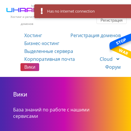
Has no internet connection
Вход
Язык
Хостинг и регистрация
Регистрация
доменов
Хостинг
Регистрация доменов
Бизнес-хостинг
VPS
Выделенные сервера
Корпоративная почта
Cloud
Вики
Форум
Вики
База знаний по работе с нашими
сервисами