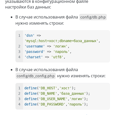
указываются в конфигурационном файле
настройки баз данных:
В случае использования файла
config/db.php
нужно изменять строки:
'dsn'
 => 
'mysql:host=хост;dbname=база_данных'
,
'username'
 => 
'логин'
,
'password'
 => 
'пароль'
,
'charset'
 => 
'utf8'
,
В случае использования файла
нужно изменять строки:
config/db_config.php
define
(
'DB_HOST'
,
'хост'
);
define
(
'DB_NAME'
,
'база_данных'
);
define
(
'DB_USER_NAME'
,
'логин'
);
define
(
'DB_PASSWORD'
,
'пароль'
);