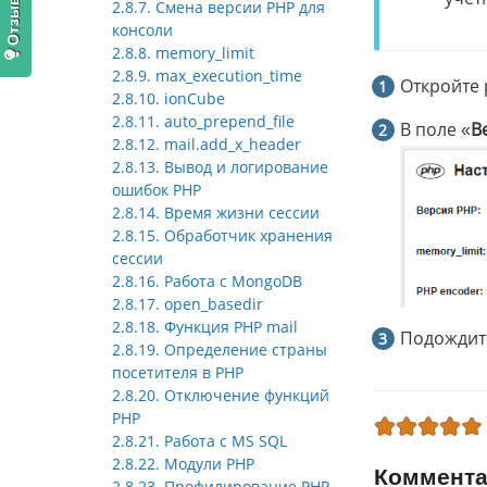
2.8.7. Смена версии PHP для
консоли
2.8.8. memory_limit
2.8.9. max_execution_time
Откройте 
2.8.10. ionCube
2.8.11. auto_prepend_file
В поле «
В
2.8.12. mail.add_x_header
2.8.13. Вывод и логирование
ошибок PHP
2.8.14. Время жизни сессии
2.8.15. Обработчик хранения
сессии
2.8.16. Работа с MongoDB
2.8.17. open_basedir
2.8.18. Функция PHP mail
Подождите
2.8.19. Определение страны
посетителя в PHP
2.8.20. Отключение функций
PHP
2.8.21. Работа с MS SQL
2.8.22. Модули PHP
Коммент
2.8.23. Профилирование PHP