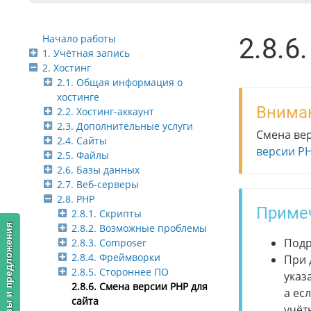
Начало работы
2.8.6
1. Учётная запись
2. Хостинг
2.1. Общая информация о
хостинге
Внима
2.2. Хостинг-аккаунт
2.3. Дополнительные услуги
Смена вер
2.4. Сайты
версии PH
2.5. Файлы
2.6. Базы данных
2.7. Веб-серверы
2.8. PHP
Приме
2.8.1. Скрипты
2.8.2. Возможные проблемы
Отзывы и предложения
Подр
2.8.3. Composer
2.8.4. Фреймворки
При
2.8.5. Стороннее ПО
указ
2.8.6. Смена версии PHP для
а ес
сайта
учёт