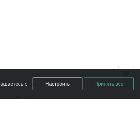
Настроить
Принять все
лашаетесь с
Договоры
Договор
Условия предоставления услуг
Политика конфиденциальности
Гарантия качества услуг
Гарантия возврата денег