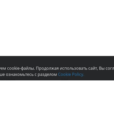
ем cookie-файлы. Продолжая использовать сайт, Вы сог
пания
Техподдержка
ьше ознакомьтесь с разделом
Cookie Policy.
гистрация
Блог
вости
Техподдержка
ртнерская программа
Форум
ограмма лояльности
Онлайн-чат
компании
Инструменты