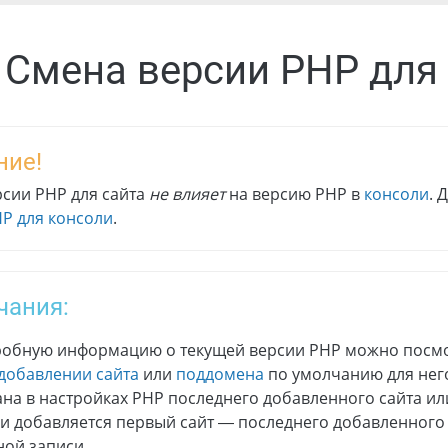
. Смена версии PHP для
ние!
сии PHP для сайта
не влияет
на версию PHP в
консоли
. 
P для консоли
.
чания:
обную информацию о текущей версии PHP можно посм
добавлении сайта
или
поддомена
по умолчанию для него
ана в настройках PHP последнего добавленного сайта или
ли добавляется первый сайт — последнего добавленного 
ной записи.