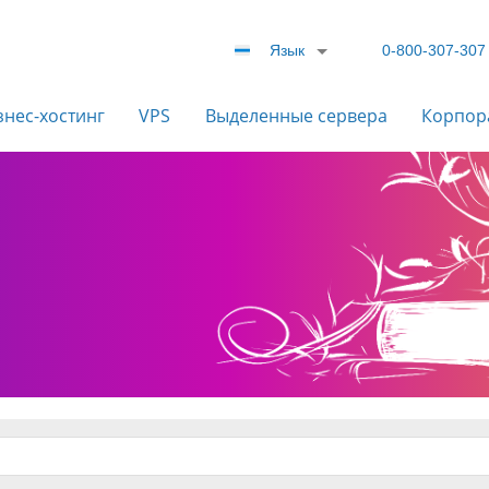
Язык
0-800-307-307
знес-хостинг
VPS
Выделенные сервера
Корпор