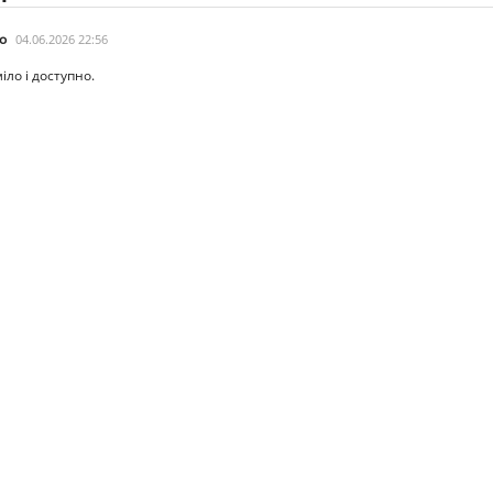
o
04.06.2026 22:56
іло і доступно.