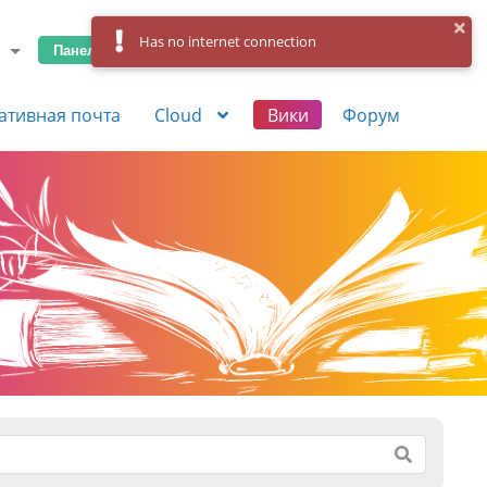
Has no internet connection
Панель управления
Вход
Регистрация
ативная почта
Cloud
Вики
Форум