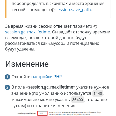
переопределять в скриптах и место хранения
сессий с помощью
session.save_path
.
За время жизни сессии отвечает параметр
session.gc_maxlifetime
. Он задаёт отсрочку времени
в секундах, после которой данные будут
рассматриваться как «мусор» и потенциально
будут удалены.
Изменение
Откройте
настройки PHP
.
В поле «
session.gc_maxlifetime
» укажите нужное
значение (по умолчанию используется
,
1440
максимально можно указать
, что равно
86400
суткам) и сохраните изменения: