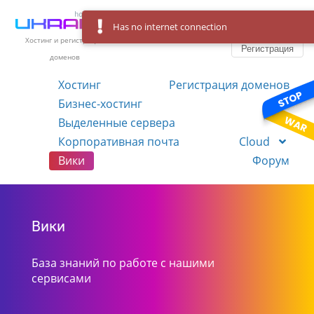
Has no internet connection
Вход
Язык
Хостинг и регистрация
Регистрация
доменов
Хостинг
Регистрация доменов
Бизнес-хостинг
VPS
Выделенные сервера
Корпоративная почта
Cloud
Вики
Форум
Вики
База знаний по работе с нашими
сервисами