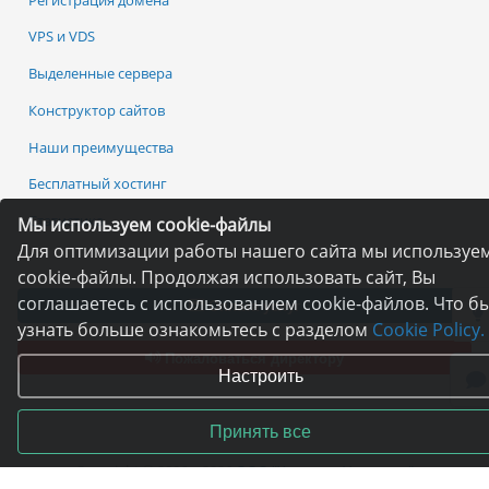
VPS и VDS
Выделенные сервера
Конструктор сайтов
Наши преимущества
Бесплатный хостинг
Статистика
Мы используем cookie-файлы
Для оптимизации работы нашего сайта мы используе
cookie-файлы. Продолжая использовать сайт, Вы
соглашаетесь с использованием cookie-файлов. Что б
Оплата услуг
узнать больше ознакомьтесь с разделом
Cookie Policy.
Пожаловаться директору
Настроить
Принять все
Copyright © 2006—2026
ООО "Хостинг «Украина»"