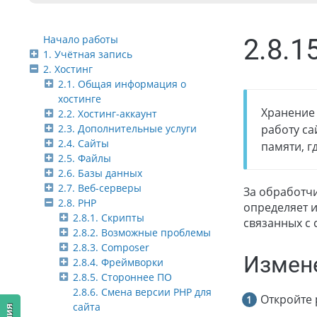
Начало работы
2.8.1
1. Учётная запись
2. Хостинг
2.1. Общая информация о
хостинге
Хранение 
2.2. Хостинг-аккаунт
2.3. Дополнительные услуги
работу са
2.4. Сайты
памяти, г
2.5. Файлы
2.6. Базы данных
2.7. Веб-серверы
За обработч
2.8. PHP
определяет и
2.8.1. Скрипты
связанных с 
2.8.2. Возможные проблемы
2.8.3. Composer
Измен
2.8.4. Фреймворки
2.8.5. Стороннее ПО
2.8.6. Смена версии PHP для
Откройте 
сайта