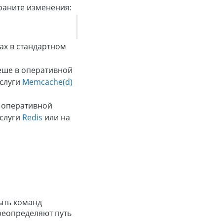
раните изменения:
лах в стандартном
кеше в оперативной
услуги
Memcache(d)
в оперативной
услуги
Redis
или на
ть команд
реопределяют путь