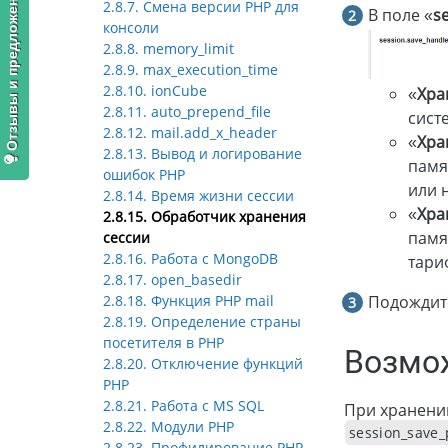
Отзывы и предложения
2.8.7. Смена версии PHP для
В поле «
s
консоли
2.8.8. memory_limit
2.8.9. max_execution_time
2.8.10. ionCube
«
Хра
2.8.11. auto_prepend_file
сист
2.8.12. mail.add_x_header
«
Хра
2.8.13. Вывод и логирование
памя
ошибок PHP
или 
2.8.14. Время жизни сессии
«
Хра
2.8.15. Обработчик хранения
памя
сессии
2.8.16. Работа с MongoDB
тари
2.8.17. open_basedir
Подождите
2.8.18. Функция PHP mail
2.8.19. Определение страны
посетителя в PHP
Возмо
2.8.20. Отключение функций
PHP
2.8.21. Работа с MS SQL
При хранении
2.8.22. Модули PHP
session_save_p
2.8.23. Профилирование PHP