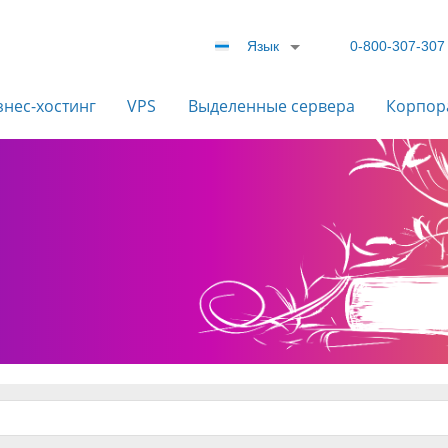
Язык
0-800-307-307
знес-хостинг
VPS
Выделенные сервера
Корпор