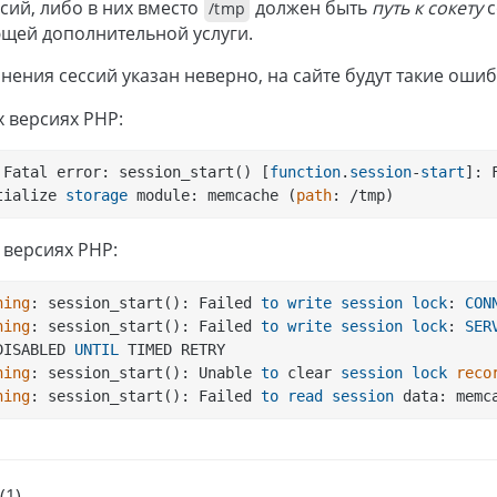
сий, либо в них вместо
должен быть
путь к сокету
с
/tmp
ющей дополнительной услуги.
анения сессий указан неверно, на сайте будут такие ошиб
х версиях PHP:
 Fatal error: session_start() [
function
.
session
-
start
]: 
tialize 
storage
 module: memcache (
path
: /tmp)
 версиях PHP:
ning
: session_start(): Failed 
to
write
session
lock
: 
CON
ning
: session_start(): Failed 
to
write
session
lock
: 
SER
DISABLED 
UNTIL
 TIMED RETRY
ning
: session_start(): Unable 
to
 clear 
session
lock
reco
ning
: session_start(): Failed 
to
read
session
 data: memc
(1)