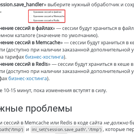
ession.save_handler
» выберите нужный обработчик и сох
нение сессий в файлах
» — сессии будут храниться в фай
емном каталоге (значение по умолчанию).
нение сессий в Memcache
» — сессии будут храниться в 
ти (доступно при наличии заказанной дополнительной 
на тарифах
бизнес-хостинга
).
нение сессий в Redis
» — сессии будут храниться в кеше 
ти (доступно при наличии заказанной дополнительной 
фах
бизнес-хостинга
).
 10-15 минут, пока изменения вступят в силу.
жные проблемы
 сессий в Memcache или Redis в коде сайта
не должно
бы
и
, которые пе
ath('/tmp')
ini_set('session.save_path', '/tmp')