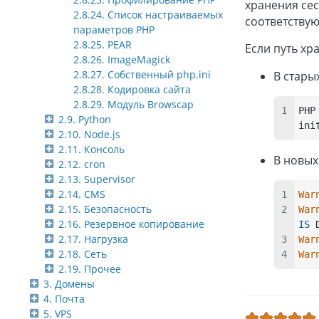
хранения сес
2.8.24. Список настраиваемых
соответству
параметров PHP
2.8.25. PEAR
Если путь хр
2.8.26. ImageMagick
2.8.27. Собственный php.ini
В стары
2.8.28. Кодировка сайта
2.8.29. Модуль Browscap
PHP
2.9. Python
ini
2.10. Node.js
2.11. Консоль
В новых
2.12. cron
2.13. Supervisor
2.14. CMS
War
2.15. Безопасность
War
2.16. Резервное копирование
IS
 
2.17. Нагрузка
War
2.18. Сеть
War
2.19. Прочее
3. Домены
4. Почта
5. VPS