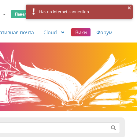
Has no internet connection
Панель управления
Вход
Регистрация
ативная почта
Cloud
Вики
Форум