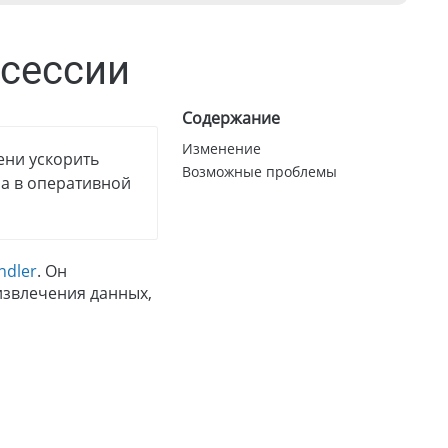
 сессии
Содержание
Изменение
ени ускорить
Возможные проблемы
, а в оперативной
ndler
. Он
извлечения данных,