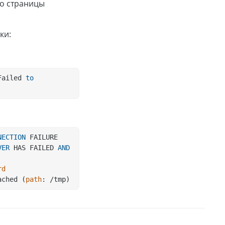
о страницы
ки:
Failed 
to
NECTION
 FAILURE
VER
 HAS FAILED 
AND
rd
ached (
path
: /tmp)