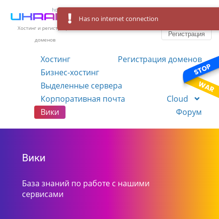
Has no internet connection
Вход
Язык
Хостинг и регистрация
Регистрация
доменов
Хостинг
Регистрация доменов
Бизнес-хостинг
VPS
Выделенные сервера
Корпоративная почта
Cloud
Вики
Форум
Вики
База знаний по работе с нашими
сервисами