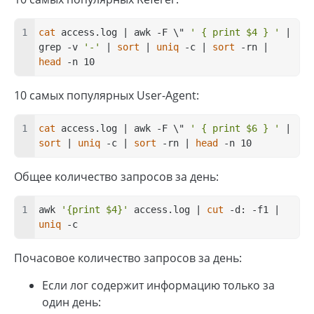
cat
 access.log | awk -F \" 
' { print $4 } '
 | 
grep -v 
'-'
 | 
sort
 | 
uniq
 -c | 
sort
 -rn | 
head
 -n 10
10 самых популярных User-Agent:
cat
 access.log | awk -F \" 
' { print $6 } '
 | 
sort
 | 
uniq
 -c | 
sort
 -rn | 
head
 -n 10
Общее количество запросов за день:
awk 
'{print $4}'
 access.log | 
cut
 -d: -f1 | 
uniq
 -c
Почасовое количество запросов за день:
Если лог содержит информацию только за
один день: