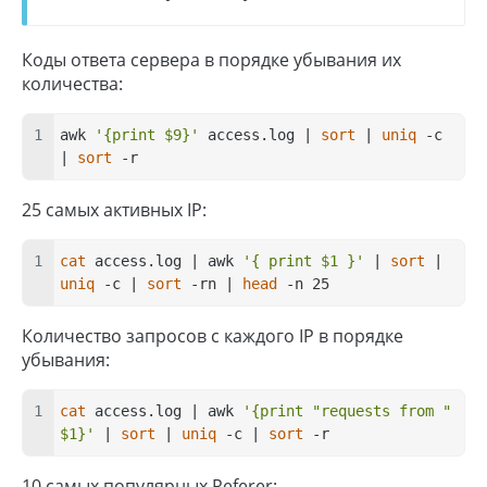
Коды ответа сервера в порядке убывания их
количества:
awk 
'{print $9}'
 access.log | 
sort
 | 
uniq
 -c 
| 
sort
 -r
25 самых активных IP:
cat
 access.log | awk 
'{ print $1 }'
 | 
sort
 | 
uniq
 -c | 
sort
 -rn | 
head
 -n 25
Количество запросов с каждого IP в порядке
убывания:
cat
 access.log | awk 
'{print "requests from " 
$1}'
 | 
sort
 | 
uniq
 -c | 
sort
 -r
10 самых популярных Referer: