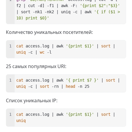
f2 | cut -d] -f1 | awk -F: 
'{print 
$2
":"
$3
}'
| sort -nk1 -nk2 | uniq -c | awk 
'{ if (
$1
 > 
10) print 
$0
}'
Количество уникальных посетителей:
cat
 access.log | awk 
'{print $1}'
 | 
sort
 | 
uniq
 -c | 
wc
 -l
25 самых популярных URI:
cat
 access.log | awk 
'{ print $7 }'
 | 
sort
 | 
uniq
 -c | 
sort
 -rn | 
head
 -n 25
Список уникальных IP:
cat
 access.log | awk 
'{print $1}'
 | 
sort
 | 
uniq