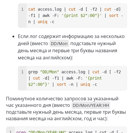
cat
 access.log | 
cut
 -d [ -f2 | 
cut
 -d] 
-f1 | awk -F: 
'{print $2":00"}'
 | 
sort
 -
n | 
uniq
 -c
Если лог содержит информацию за несколько
дней (вместо
подставьте нужный
DD/Mon
день месяца и первые три буквы названия
месяца на английском):
grep 
"DD/Mon"
 access.log | 
cut
 -d [ -f2 
| 
cut
 -d] -f1 | awk -F: 
'{print 
$2":00"}'
 | 
sort
 -n | 
uniq
 -c
Поминутное количество запросов за указанный
час указанного дня (вместо
DD/Mon/YEAR:HH
подставьте нужный день месяца, первые три буквы
названия месяца на английском, год и час):
grep
"DD/Mon/YEAR:HH"
 access.log | cut -d [ -