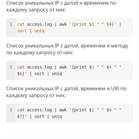
Список уникальных IP с датой и временем по
каждому запросу от них:
cat
 access.log | awk 
'{print $1 " " $4}'
 | 
sort
 | 
uniq
Список уникальных IP с датой, временем и методу
по каждому запросу от них:
cat
 access.log | awk '{print $
1
" "
 $
4
" "
$
6
}' | sort | uniq
Список уникальных IP с датой, временем и URI по
каждому запросу от них:
cat
 access.log | awk '{print $
1
" "
 $
4
" "
$
7
}' | sort | uniq