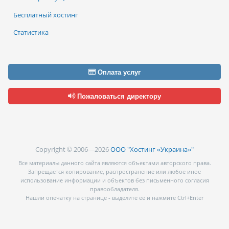
Бесплатный хостинг
Статистика
Оплата услуг
Пожаловаться директору
Copyright © 2006—2026
ООО "Хостинг «Украина»"
Все материалы данного сайта являются объектами авторского права.
Запрещается копирование, распространение или любое иное
использование информации и объектов без письменного согласия
правообладателя.
Нашли опечатку на странице - выделите ее и нажмите Ctrl+Enter