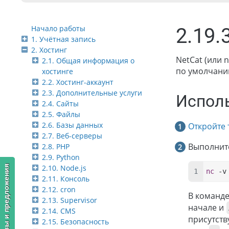
Начало работы
2.19.
1. Учётная запись
2. Хостинг
NetCat (или 
2.1. Общая информация о
по умолчанию
хостинге
2.2. Хостинг-аккаунт
2.3. Дополнительные услуги
Испол
2.4. Сайты
2.5. Файлы
2.6. Базы данных
Откройте
2.7. Веб-серверы
Выполнит
2.8. PHP
2.9. Python
2.10. Node.js
Отзывы и предложения
nc
 -v
2.11. Консоль
2.12. cron
В команд
2.13. Supervisor
начале и
2.14. CMS
присутств
2.15. Безопасность