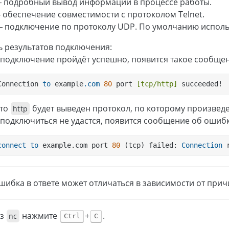
 подробный вывод информации в процессе работы.
обеспечение совместимости с протоколом Telnet.
 подключение по протоколу UDP. По умолчанию использ
 результатов подключения:
 подключение пройдёт успешно, появится такое сообщен
Connection 
to
 example
.com
80
 port 
[tcp/http]
 succeeded!
то
будет выведен протокол, по которому произвед
http
 подключиться не удастся, появится сообщение об ошибк
connect
to
 example.com port 
80
 (tcp) failed: 
Connection
 
шибка в ответе может отличаться в зависимости от при
из
нажмите
+
.
nc
Ctrl
C