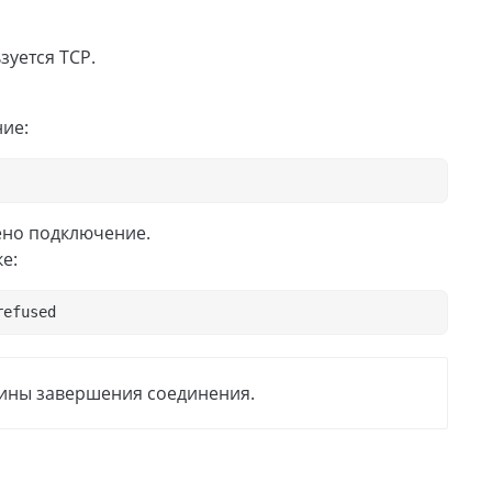
уется TCP.
ие:
ено подключение.
е:
refused
чины завершения соединения.