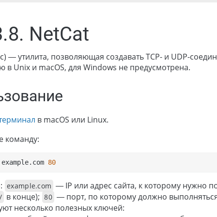
3.8. NetCat
nc) — утилита, позволяющая создавать TCP- и UDP-соед
 в Unix и macOS, для Windows не предусмотрена.
ьзование
 терминал
в macOS или Linux.
е команду:
 example.com 
80
е:
— IP или адрес сайта, к которому нужно 
example.com
в конце);
— порт, по которому должно выполняться
/
80
уют несколько полезных ключей: