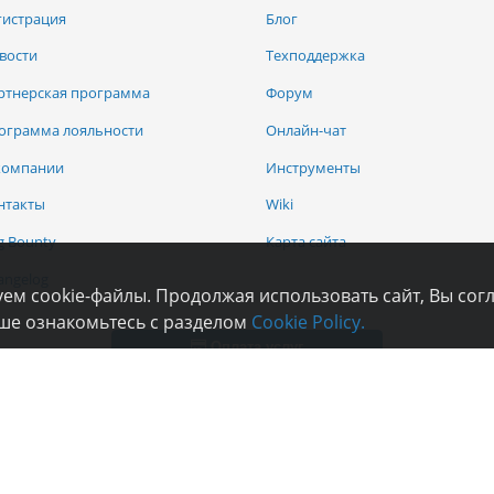
гистрация
Блог
вости
Техподдержка
ртнерская программа
Форум
ограмма лояльности
Онлайн-чат
компании
Инструменты
нтакты
Wiki
g Bounty
Карта сайта
angelog
ем cookie-файлы. Продолжая использовать сайт, Вы сог
ьше ознакомьтесь с разделом
Cookie Policy.
Оплата услуг
Copyright © 2006—2026
ООО "Хостинг «Украина»"
Все материалы данного сайта являются объектами авторского права.
ространение или любое иное использование информации и объектов без письмен
Нашли опечатку на странице - выделите ее и нажмите Ctrl+Enter