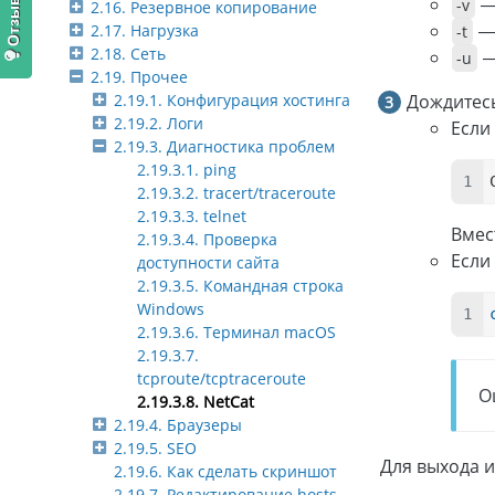
—
-v
2.16. Резервное копирование
— 
2.17. Нагрузка
-t
2.18. Сеть
—
-u
2.19. Прочее
Дождитесь
2.19.1. Конфигурация хостинга
2.19.2. Логи
Если
2.19.3. Диагностика проблем
2.19.3.1. ping
2.19.3.2. tracert/traceroute
2.19.3.3. telnet
Вмес
2.19.3.4. Проверка
Если
доступности сайта
2.19.3.5. Командная строка
Windows
2.19.3.6. Терминал macOS
2.19.3.7.
tcproute/tcptraceroute
О
2.19.3.8. NetCat
2.19.4. Браузеры
2.19.5. SEO
Для выхода 
2.19.6. Как сделать скриншот
2.19.7. Редактирование hosts