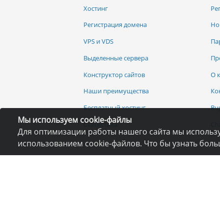
Хостинг
Ре
Регистрация домена
Но
VPS и VDS
Па
Выделенные сервера
Пр
Конструктор сайтов
О 
Наши преимущества
Ко
Бесплатный хостинг
Bu
Мы используем cookie-файлы
Статистика
Ch
Для оптимизации работы нашего сайта мы использу
использованием cookie-файлов. Что бы узнать бол
Запрещается копирование, расп