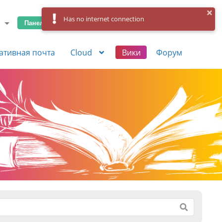
Has no internet connection
Панель управления
Вход
Регистрация
ативная почта
Cloud
Вики
Форум