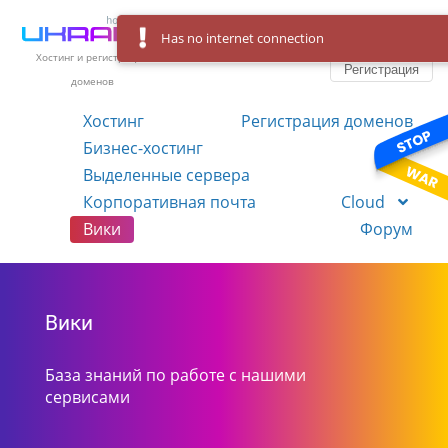
Has no internet connection
Вход
Язык
Хостинг и регистрация
Регистрация
доменов
Хостинг
Регистрация доменов
Бизнес-хостинг
VPS
Выделенные сервера
Корпоративная почта
Cloud
Вики
Форум
Вики
База знаний по работе с нашими
сервисами