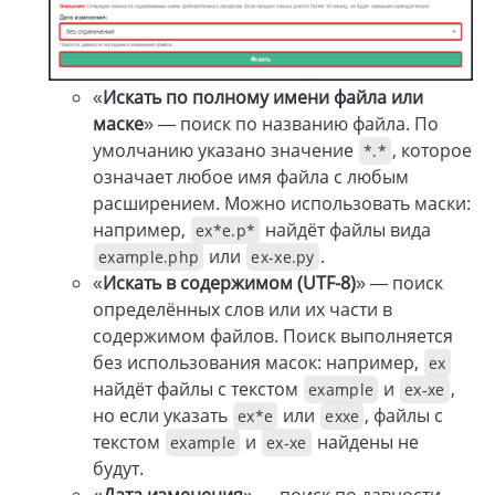
«
Искать по полному имени файла или
маске
» — поиск по названию файла. По
умолчанию указано значение
, которое
*.*
означает любое имя файла с любым
расширением. Можно использовать маски:
например,
найдёт файлы вида
ex*e.p*
или
.
example.php
ex-xe.py
«
Искать в содержимом (UTF-8)
» — поиск
определённых слов или их части в
содержимом файлов. Поиск выполняется
без использования масок: например,
ex
найдёт файлы с текстом
и
,
example
ex-xe
но если указать
или
, файлы с
ex*e
exxe
текстом
и
найдены не
example
ex-xe
будут.