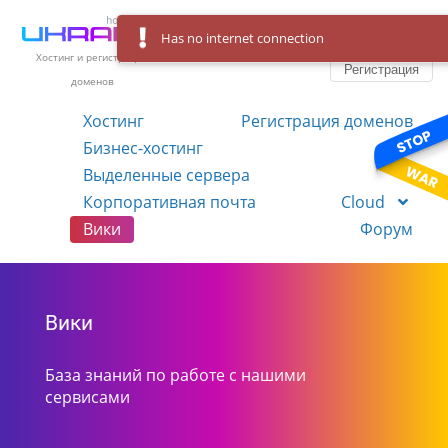
Has no internet connection
Вход
Язык
Хостинг и регистрация
Регистрация
доменов
Хостинг
Регистрация доменов
Бизнес-хостинг
VPS
Выделенные сервера
Корпоративная почта
Cloud
Вики
Форум
Вики
База знаний по работе с нашими
сервисами