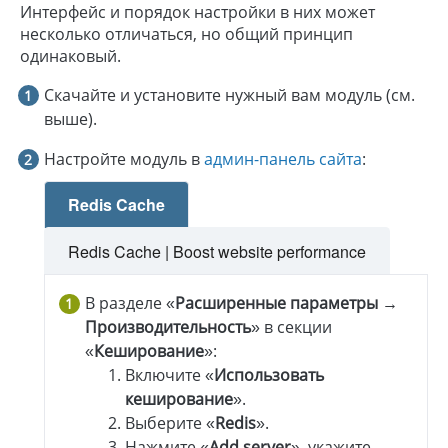
Интерфейс и порядок настройки в них может
несколько отличаться, но общий принцип
одинаковый.
Скачайте и установите нужный вам модуль (см.
выше).
Настройте модуль в
админ-панель сайта
:
Redis Cache
Redis Cache | Boost website performance
В разделе «
Расширенные параметры →
Производительность
» в секции
«
Кеширование
»:
Включите «
Использовать
кеширование
».
Выберите «
Redis
».
Нажмите «
Add server
», укажите