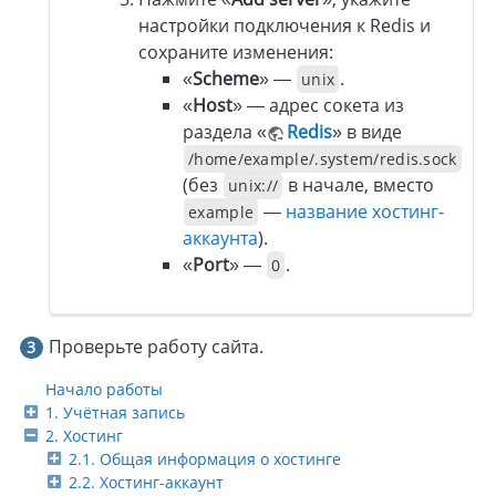
настройки подключения к Redis и
сохраните изменения:
«
Scheme
» —
.
unix
«
Host
» — адрес сокета из
раздела «
Redis
» в виде
/home/example/.system/redis.sock
(без
в начале, вместо
unix://
—
название хостинг-
example
аккаунта
).
«
Port
» —
.
0
Проверьте работу сайта.
Начало работы
1. Учётная запись
2. Хостинг
2.1. Общая информация о хостинге
2.2. Хостинг-аккаунт