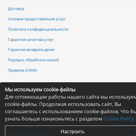
Договор
Условия предоставления услуг
Политика конфиденциальности
Гарантия качества услуг
Гарантия возврата денег
Порядок обработки жалоб
Правила ICANN
Услуги
Мы используем cookie-файлы
Для оптимизации работы нашего сайта мы используе
Хостинг
cookie-файлы. Продолжая использовать сайт, Вы
Регистрация домена
соглашаетесь с использованием cookie-файлов. Что б
VPS и VDS
узнать больше ознакомьтесь с разделом
Cookie Policy.
Выделенные сервера
Настроить