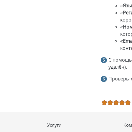
«
Язы
«
Рег
корр
«
Ном
кото
«
Ema
конт
С помощ
удалён).
Проверьте
Услуги
Ком