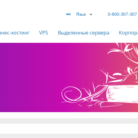
Язык
0-800-307-307
знес-хостинг
VPS
Выделенные сервера
Корпор