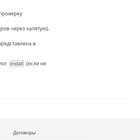
 проверку
ров через запятую),
представлена в
алог
(если не
install
Договоры