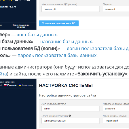
вер
» —
хост базы данных
.
 базы данных
» —
название базы данных
.
 пользователя БД (логин)
» —
логин пользователя базы 
оль
» —
пароль пользователя базы данных
.
анные администратора (они будут использоваться для д
йта
) и сайта, после чего нажмите «
Закончить установку
»: