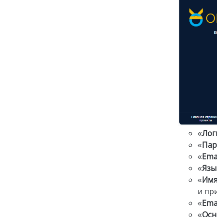
«
Лог
«
Пар
«
Ema
«
Язы
«
Имя
и пр
«
Ema
«
Осн