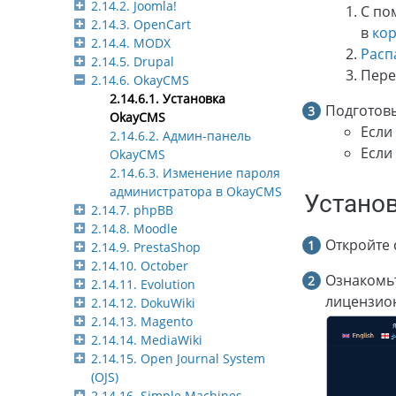
2.14.2. Joomla!
С п
2.14.3. OpenCart
в
кор
2.14.4. MODX
Расп
2.14.5. Drupal
Пере
2.14.6. OkayCMS
2.14.6.1. Установка
Подготовь
OkayCMS
Если
2.14.6.2. Админ-панель
Если
OkayCMS
2.14.6.3. Изменение пароля
администратора в OkayCMS
Устано
2.14.7. phpBB
2.14.8. Moodle
Откройте 
2.14.9. PrestaShop
2.14.10. October
Ознакомьт
2.14.11. Evolution
лицензио
2.14.12. DokuWiki
2.14.13. Magento
2.14.14. MediaWiki
2.14.15. Open Journal System
(OJS)
2.14.16. Simple Machines