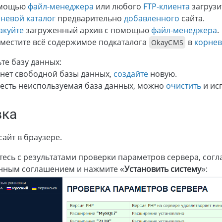
омощью
файл-менеджера
или любого
FTP-клиента
загрузи
невой каталог
предварительно
добавленного
сайта.
акуйте
загруженный архив с помощью
файл-менеджера
.
местите всё содержимое подкаталога
в
корнев
OkayCMS
те базу данных:
 нет свободной базы данных,
создайте
новую.
 есть неиспользуемая база данных, можно
очистить
и ис
вка
сайт в браузере.
есь с результатами проверки параметров сервера, согла
нным соглашением и нажмите «
Установить систему
»: