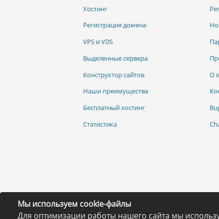
Хостинг
Ре
Регистрация домена
Но
VPS и VDS
Па
Выделенные сервера
Пр
Конструктор сайтов
О 
Наши преимущества
Ко
Бесплатный хостинг
Bu
Статистика
Ch
Запрещается копирование, расп
Мы используем cookie-файлы
Для оптимизации работы нашего сайта мы использу