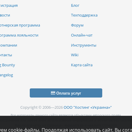
гистрация
Блог
вости
Техподдержка
ртнерская программа
Форум
ограмма лояльности
Онлайн-чат
компании
Инструменты
нтакты
Wiki
g Bounty
Карта сайта
angelog
Оплата услуг
Copyright © 2006—2026
ООО "Хостинг «Украина»"
Все материалы данного сайта являются объектами авторского права.
ространение или любое иное использование информации и объектов без письмен
Нашли опечатку на странице - выделите ее и нажмите Ctrl+Enter
ем cookie-файлы. Продолжая использовать сайт, Вы сог