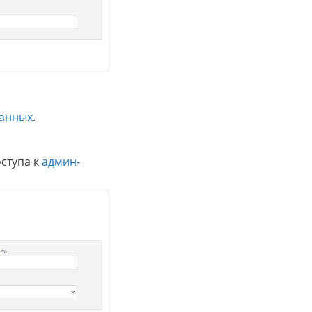
данных
.
оступа к
админ-