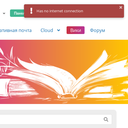
Has no internet connection
Панель управления
Вход
Регистрация
ативная почта
Cloud
Вики
Форум