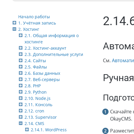
Начало работы
2.14.
1. Учётная запись
2. Хостинг
2.1. Общая информация о
хостинге
Автома
2.2. Хостинг-аккаунт
2.3. Дополнительные услуги
См.
Автомати
2.4. Сайты
2.5. Файлы
2.6. Базы данных
Ручная
2.7. Веб-серверы
2.8. PHP
2.9. Python
Подгот
2.10. Node.js
2.11. Консоль
2.12. cron
Скачайте 
2.13. Supervisor
OkayCMS.
2.14. CMS
2.14.1. WordPress
Разместит