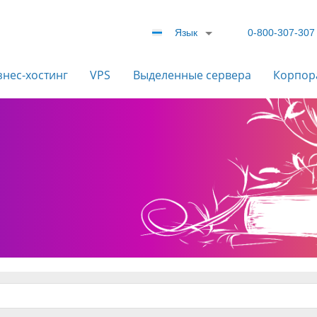
Язык
0-800-307-307
знес-хостинг
VPS
Выделенные сервера
Корпор