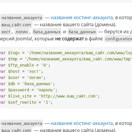
—
название хостинг-аккаунта
, в кот
название_аккаунта
— название вашего сайта (домена).
ваш_сайт.com
,
,
и
— берутся из
хост
логин
база_данных
база_данных
версий Joomla!, которые
не содержат
в файле
configuratio
var
$logs
 = 
'/home/название_аккаунта/ваш_сайт.com/www/lo
var
$tmp
 = 
'/home/название_аккаунта/ваш_сайт.com/www/tmp
var
$ftp_enable
 = 
'0'
;
var
$host
 = 
'хост'
;
var
$user
 = 
'логин'
;
var
$db
 = 
'база_данных'
;
var
$password
 = 
'пароль'
;
var
$live_site
 = 
'http://www.ваш_сайт.com'
;
var
$sef_rewrite
 = 
'1'
;
—
название хостинг-аккаунта
, в кот
название_аккаунта
— название вашего сайта (домена).
ваш_сайт.com