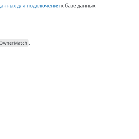
данных для подключения
к базе данных.
.
fOwnerMatch