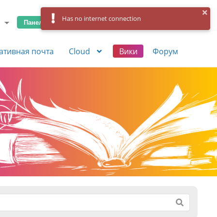
Has no internet connection
Панель управления
Вход
Регистрация
ативная почта
Cloud
Вики
Форум