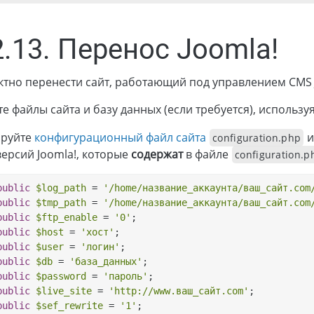
2.13. Перенос Joomla!
ктно перенести сайт, работающий под управлением CMS 
е файлы сайта и базу данных (если требуется), использ
ируйте
конфигурационный файл сайта
и
configuration.php
версий Joomla!, которые
содержат
в файле
configuration.p
public
$log_path
 = 
'/home/название_аккаунта/ваш_сайт.com
public
$tmp_path
 = 
'/home/название_аккаунта/ваш_сайт.com
public
$ftp_enable
 = 
'0'
;
public
$host
 = 
'хост'
;
public
$user
 = 
'логин'
;
public
$db
 = 
'база_данных'
;
public
$password
 = 
'пароль'
;
public
$live_site
 = 
'http://www.ваш_сайт.com'
;
public
$sef_rewrite
 = 
'1'
;