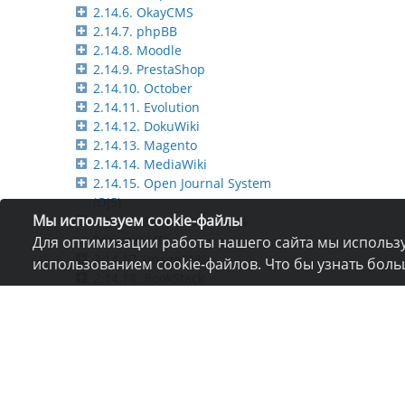
2.14.6. OkayCMS
2.14.7. phpBB
2.14.8. Moodle
2.14.9. PrestaShop
2.14.10. October
2.14.11. Evolution
2.14.12. DokuWiki
2.14.13. Magento
2.14.14. MediaWiki
2.14.15. Open Journal System
(OJS)
Мы используем cookie-файлы
2.14.16. Simple Machines
Forum (SMF)
Для оптимизации работы нашего сайта мы использу
2.14.17. ImageCMS
использованием cookie-файлов. Что бы узнать бол
2.14.18. BookStack
2.14.19. Автоматическая
установка CMS
2.14.20. Ссылка на админ-
панель CMS
2.15. Безопасность
2.16. Резервное копирование