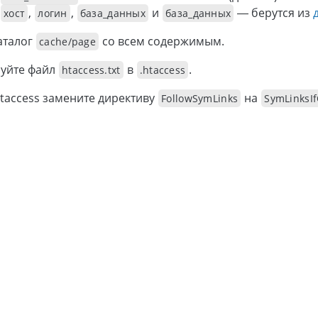
,
,
и
— берутся из
хост
логин
база_данных
база_данных
аталог
со всем содержимым.
cache/page
уйте файл
в
.
htaccess.txt
.htaccess
htaccess замените директиву
на
FollowSymLinks
SymLinksI