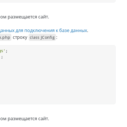
ором размещается сайт.
данных для подключения к базе данных
.
строку
:
n.php
class JConfig
gs'
;
'
;
ором размещается сайт.