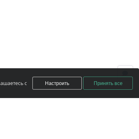
Настроить
Принять все
лашаетесь с