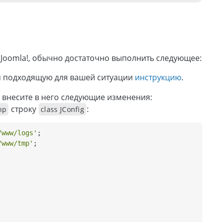
Joomla!, обычно достаточно выполнить следующее:
уя подходящую для вашей ситуации
инструкцию
.
 внесите в него следующие изменения:
строку
:
hp
class JConfig
/www/logs'
;
/www/tmp'
;