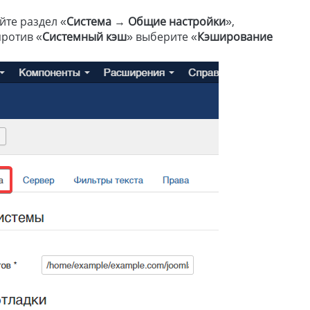
йте раздел «
Система
→
Общие настройки
»,
против «
Системный кэш
» выберите «
Кэширование