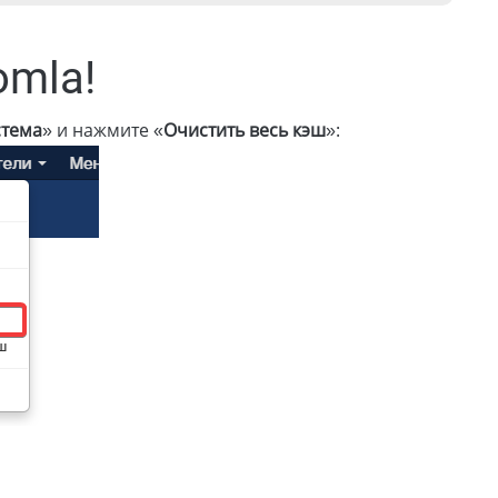
omla!
стема
» и нажмите «
Очистить весь кэш
»: