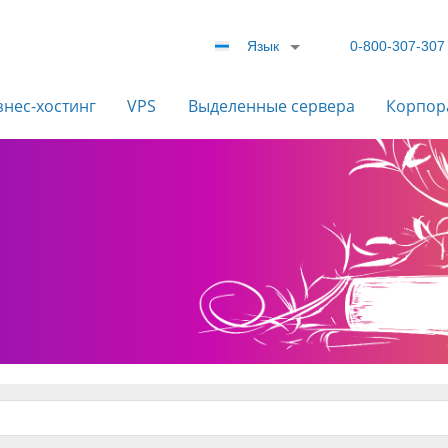
Язык
0-800-307-307
знес-хостинг
VPS
Выделенные сервера
Корпор