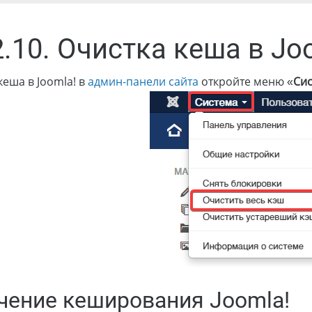
2.10. Очистка кеша в Jo
кеша в Joomla! в
админ-панели сайта
откройте меню «
Си
ение кеширования Joomla!