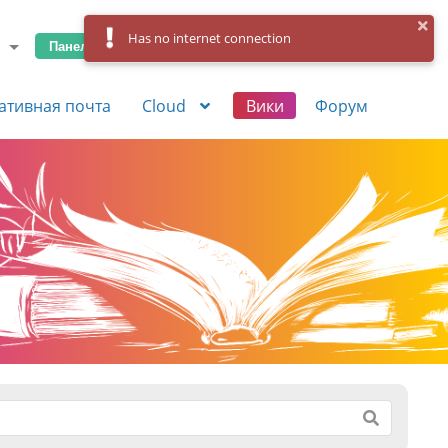
Has no internet connection
Панель управления
Вход
Регистрация
ативная почта
Cloud
Вики
Форум