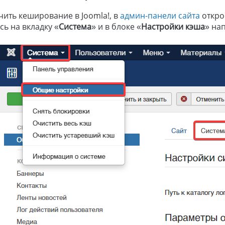
ить кеширование в Joomla!, в
админ-панели сайта
откро
ь на вкладку «
Система
» и в блоке «
Настройки кэша
» на