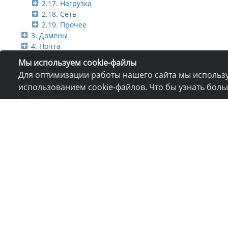
2.17. Нагрузка
2.18. Сеть
2.19. Прочее
3. Домены
4. Почта
5. VPS
Мы используем cookie-файлы
6. Dedicated
Для оптимизации работы нашего сайта мы использу
7. Хранилища
использованием cookie-файлов. Что бы узнать бол
8. Облачные услуги
9. Защита
10. Оплата
11. Техподдержка
О компании
Прочее
Услуги
Ком
Хостинг
Ре